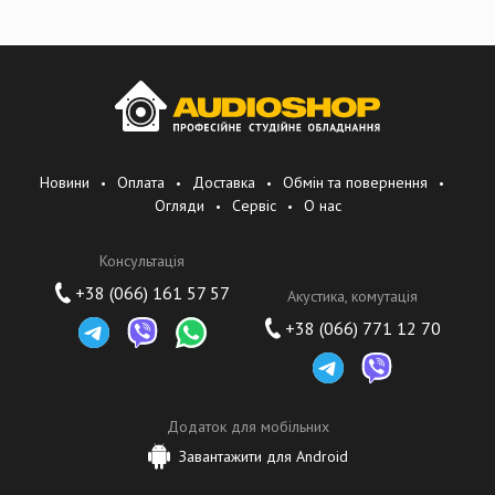
десять лет писал музыку к фильмам, таким как Batman, Dick Tracy,
используя программы и оборудование MOTU как основные
компоненты своей студии. Такие артисты, как Carole King, Jimmy
Buffet, Aerosmith, and Boyz II Men, также используют продукты
MOTU для создания музыки.
MOTU находится в Кембридже, Массачусетс. Многие инженеры
компании являются одновременно талантливыми музыкантами.
Новини
Оплата
Доставка
Обмін та повернення
Огляди
Сервіс
О нас
Консультація
+38 (066) 161 57 57
Акустика, комутація
+38 (066) 771 12 70
Додаток для мобільних
Завантажити для Android