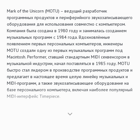
Mark of the Unicorn (MOTU) – ведущий разработчик
программных продуктов и периферийного звукозаписывающего
оборудования для использования совместно с компьютером.
Компания была создана в 1980 году и занималась созданием
музыкальных программ с 1984 года. Вдохновлённые
появлением первых персональных компьютеров, инженеры
MOTU создали одну из первых музыкальных программ под
Macintosh. Performer, ставший стандартным MIDI секвенсором в
музыкальной индустрии, начал поставляться в 1985 году. MOTU
быстро стал лидером в производстве программных продуктов и
предлагает в настоящее время целую линейку музыкальных и
MIDI-программ, а также звукозаписывающее оборудование на
базе персонального компьютера, включая наиболее популярный
MIDI-интерфейс Timepiece.
Продукты MOTU ориентированы на самый широкий круг
пользователей, начиная от домашних музыкальных
компьютеров, до звукозаписывающих студий мирового класса.
Среди пользователей MOTU немало известных артистов и
композиторов, таких как композитор Danny Elfman, который