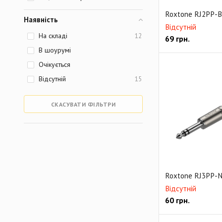
Roxtone RJ2PP-
Наявність
Відсутній
На складі
12
69
грн.
В шоурумі
Очікується
Відсутній
15
СКАСУВАТИ ФІЛЬТРИ
Roxtone RJ3PP-
Відсутній
60
грн.