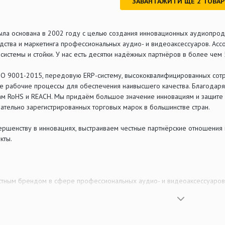
ЗАВАНТАЖИТИ ЩЕ
2
ТОВА
ыла основана в 2002 году с целью создания инновационных аудиопрод
одства и маркетинга профессиональных аудио- и видеоаксессуаров. Асс
системы и стойки. У нас есть десятки надёжных партнёров в более чем 
SO 9001-2015, передовую ERP-систему, высококвалифицированных сот
е рабочие процессы для обеспечения наивысшего качества. Благодаря 
ам RoHS и REACH. Мы придаём большое значение инновациям и защите 
вательно зарегистрированных торговых марок в большинстве стран.
ершенству в инновациях, выстраиваем честные партнёрские отношения
кты.
стным брендом в сфере профессиональных аудио- и видеоаксессуаров
 опыт клиентов, предоставлять безопасные, надёжные, инновационные 