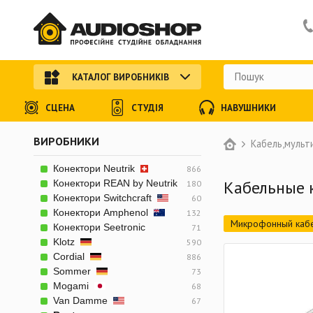
КАТАЛОГ ВИРОБНИКІВ
СЦЕНА
СТУДІЯ
НАВУШНИКИ
ВИРОБНИКИ
Кабель,мульт
Конектори Neutrik
866
Кабельные 
Конектори REAN by Neutrik
180
Конектори Switchcraft
60
Конектори Amphenol
132
Микрофонный каб
Конектори Seetronic
71
Klotz
590
Силовой кабель
Cordial
886
Готовый микрофон
Sommer
73
Mogami
68
Мультикорный Ethe
Van Damme
67