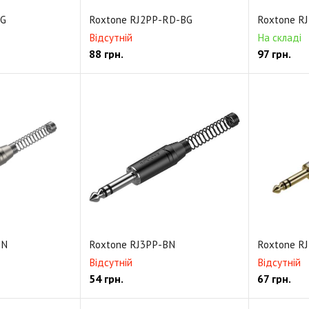
BG
Roxtone RJ2PP-RD-BG
Roxtone R
Відсутній
На складі
88
грн.
97
грн.
NN
Roxtone RJ3PP-BN
Roxtone R
Відсутній
Відсутній
54
грн.
67
грн.