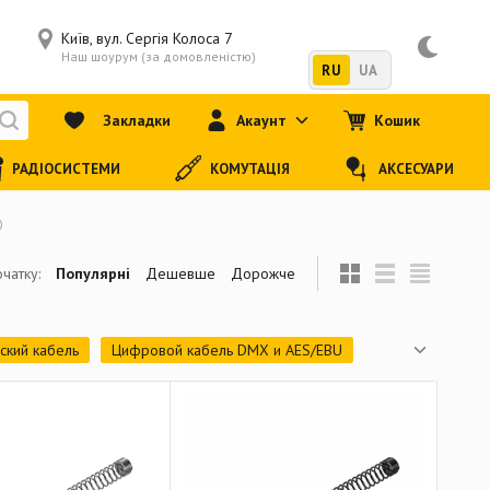
Київ, вул. Сергія Колоса 7
Наш шоурум (за домовленістю)
RU
UA
Закладки
Акаунт
Кошик
РАДІОСИСТЕМИ
КОМУТАЦІЯ
АКСЕСУАРИ
чатку:
Популярні
Дешевше
Дорожче
ский кабель
Цифровой кабель DMX и AES/EBU
дачи сетевых данных
ебалансный двойной
Мультикор
R
Кабельные коннекторы Mini Jack