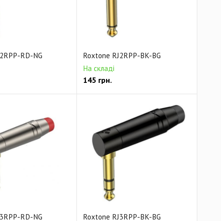
J2RPP-RD-NG
Roxtone RJ2RPP-BK-BG
На складі
145
грн.
J3RPP-RD-NG
Roxtone RJ3RPP-BK-BG