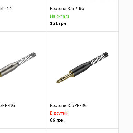
J3P-NN
Roxtone RJ3P-BG
На складі
131
грн.
J3PP-NG
Roxtone RJ3PP-BG
Відсутній
66
грн.