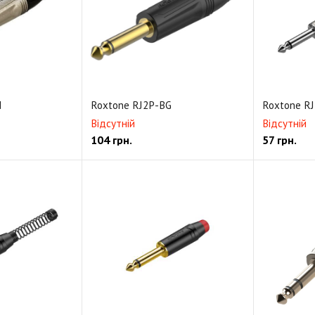
оры Jack
Кабельные коннекторы RCA
Кабельные коннекторы S
торы PowerCON
Панельные коннекторы Jack серии D
Панельные
торы XLR серии D
Панельный коннектор SpeakON
Панельные ад
нельных коннекторов
Коммутационные панели
Переходники
N
Roxtone RJ2P-BG
Roxtone R
Відсутній
Відсутній
104
грн.
57
грн.