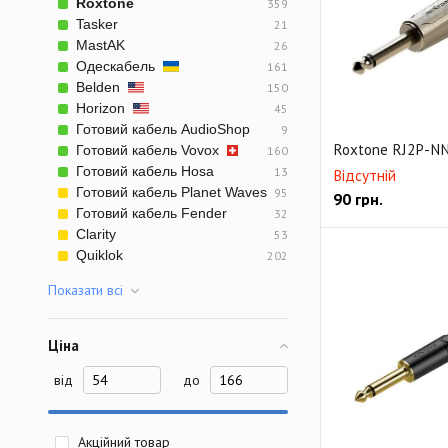
Roxtone
359
Кабельные коннект
Tasker
21
Кабельные коннек
MastAK
26
Одескабель
161
Панельные коннек
Belden
150
Horizon
45
Аксессуары для па
Готовий кабель AudioShop
9
Roxtone RJ2P-N
Готовий кабель Vovox
160
Готовий кабель Hosa
13
Відсутній
Готовий кабель Planet Waves
95
90
грн.
Готовий кабель Fender
32
Clarity
53
Quiklok
202
Показати всi
Ціна
від
до
Акційний товар