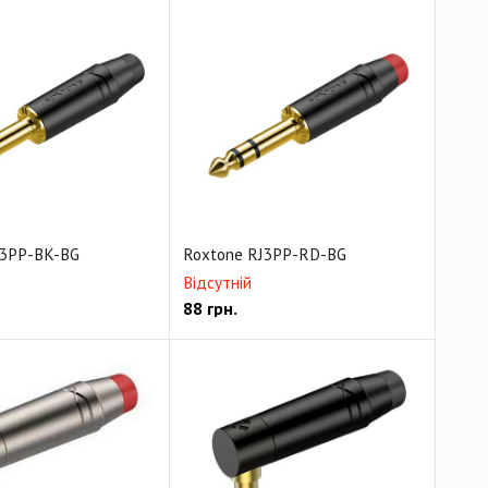
J3PP-BK-BG
Roxtone RJ3PP-RD-BG
Відсутній
88
грн.