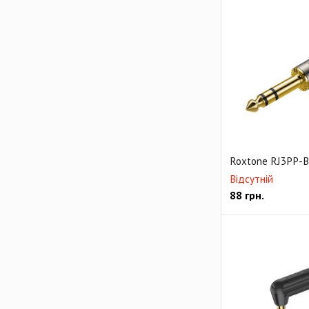
Roxtone RJ3PP-
Відсутній
88
грн.