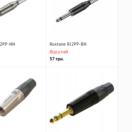
peakON
Коннекторы Ethernet RJ45
 коннекторы RCA серии D
аптеры USB серии D
Авиационные коннекторы
J2PP-NN
Roxtone RJ2PP-BN
Відсутній
57
грн.