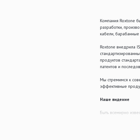
Компания Roxtone б
разработки, произв
кабели, барабанные 
Roxtone внедрила I
стандартизированны
продуктов стандарт
патентов и последо
Мы стремимся к сов
эффективные проду
Наше видение
Быть всемирно изве
Наша миссия
Ориентироваться на