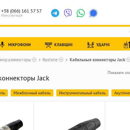
+38 (066) 161 57 57
Консультація
МІКРОФОНИ
КЛАВІШНІ
УДАРНІ
икор,коннекторы
Roxtone
Кабельные коннекторы Jack
Показати спо
коннекторы Jack
ель
Межблочный кабель
Инструментальный кабель
Акустиче
Комбинированный кабель
LAN-кабель управления и приемо-пере
ный кабель
Готовый балансный кабель
Y-образный кабель
Н
rnet
Кабельные коннекторы XLR
Кабельные коннекторы MiniXL