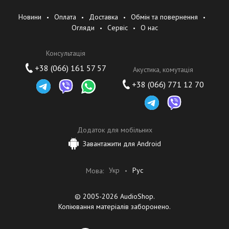
аудио- и видеоаксессуаров.
Новини
Оплата
Доставка
Обмін та повернення
Наша миссия
Огляди
Сервіс
О нас
Ориентироваться на опыт клиентов, предоставлять безопасные,
Консультація
надёжные, инновационные и экономически эффективные
продукты.
+38 (066) 161 57 57
Акустика, комутація
+38 (066) 771 12 70
Наши ценности
- Клиент — прежде всего
- Постоянные инновации
- Честное отношение к другим
Додаток для мобільних
- Взаимовыгодное сотрудничество
Завантажити для Android
Укр
Рус
Мова:
© 2005-2026 AudioShop.
Копіювання матеріалів заборонено.