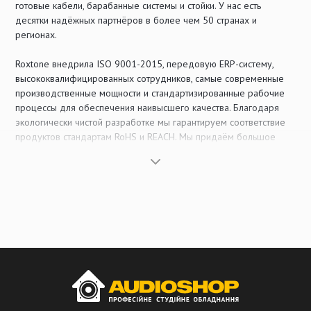
готовые кабели, барабанные системы и стойки. У нас есть
десятки надёжных партнёров в более чем 50 странах и
регионах.
Roxtone внедрила ISO 9001-2015, передовую ERP-систему,
высококвалифицированных сотрудников, самые современные
производственные мощности и стандартизированные рабочие
процессы для обеспечения наивысшего качества. Благодаря
экологически чистой разработке мы гарантируем соответствие
продуктов стандартам RoHS и REACH. Мы придаём большое
значение инновациям и защите интеллектуальной собственности,
имеем множество выданных патентов и последовательно
зарегистрированных торговых марок в большинстве стран.
Мы стремимся к совершенству в инновациях, выстраиваем
честные партнёрские отношения и предлагаем
высококачественные и экономически эффективные продукты.
Наше видение
Быть всемирно известным брендом в сфере профессиональных