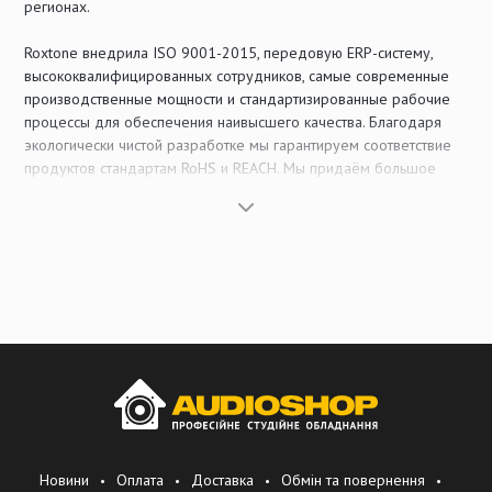
регионах.
Roxtone внедрила ISO 9001-2015, передовую ERP-систему,
высококвалифицированных сотрудников, самые современные
производственные мощности и стандартизированные рабочие
процессы для обеспечения наивысшего качества. Благодаря
экологически чистой разработке мы гарантируем соответствие
продуктов стандартам RoHS и REACH. Мы придаём большое
значение инновациям и защите интеллектуальной собственности,
имеем множество выданных патентов и последовательно
зарегистрированных торговых марок в большинстве стран.
Мы стремимся к совершенству в инновациях, выстраиваем
честные партнёрские отношения и предлагаем
высококачественные и экономически эффективные продукты.
Наше видение
Быть всемирно известным брендом в сфере профессиональных
аудио- и видеоаксессуаров.
Новини
Оплата
Доставка
Обмін та повернення
Наша миссия