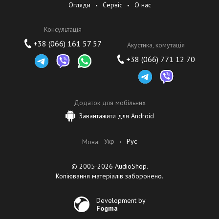
Огляди
Сервіс
О нас
Ориентироваться на опыт клиентов, предоставлять безопасные,
Консультація
надёжные, инновационные и экономически эффективные
продукты.
+38 (066) 161 57 57
Акустика, комутація
+38 (066) 771 12 70
Наши ценности
- Клиент — прежде всего
- Постоянные инновации
- Честное отношение к другим
Додаток для мобільних
- Взаимовыгодное сотрудничество
Завантажити для Android
Укр
Рус
Мова:
© 2005-2026 AudioShop.
Копіювання матеріалів заборонено.
Development by
Fogma