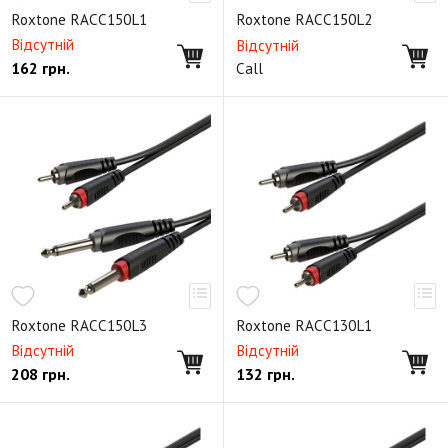
Небалансный двойной
Мультикор
Roxtone RACC150L1
Roxtone RACC150L2
Відсутній
Відсутній
Мультикорный Ethernet
Кабельные коннекторы XLR
162
грн.
Call
Кабельные коннекторы MiniXLR
Кабельные коннекторы Mini Jack
Кабельные коннекторы Jack
Кабельные коннекторы RCA
Кабельные коннекторы SpeakON
Коннекторы Ethernet RJ45
Кабельные коннекторы PowerCON
Панельные коннекторы Jack серии D
Roxtone RACC150L3
Roxtone RACC130L1
Відсутній
Відсутній
Панельные коннекторы RCA серии D
208
грн.
132
грн.
Панельные коннекторы XLR серии D
Панельный коннектор SpeakON