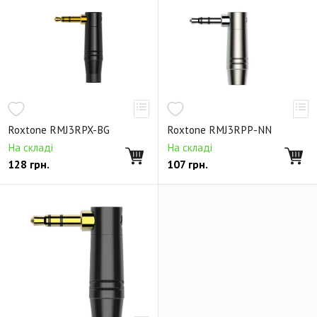
Панельные адаптеры USB серии D
Авиационные коннекторы
Аксессуары для панельных коннекторов
Коммутационные панели
Переходники
Roxtone RMJ3RPX-BG
Roxtone RMJ3RPP-NN
На складі
На складі
128
грн.
107
грн.