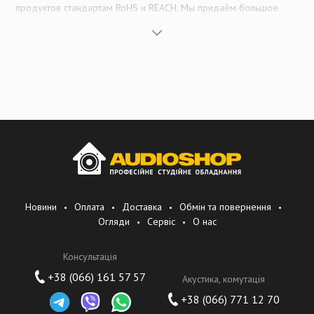
продуктов стандартам RoHS и REACH. Мы придаём большое
значение инновациям и защите интеллектуальной собственности,
имеем множество выданных патентов и последовательно
зарегистрированных торговых марок в большинстве стран.
Мы стремимся к совершенству в инновациях, выстраиваем
честные партнёрские отношения и предлагаем
высококачественные и экономически эффективные продукты.
Наше видение
Быть всемирно известным брендом в сфере профессиональных
аудио- и видеоаксессуаров.
Новини
Оплата
Доставка
Обмін та повернення
Наша миссия
Огляди
Сервіс
О нас
Ориентироваться на опыт клиентов, предоставлять безопасные,
Консультація
надёжные, инновационные и экономически эффективные
продукты.
+38 (066) 161 57 57
Акустика, комутація
+38 (066) 771 12 70
Наши ценности