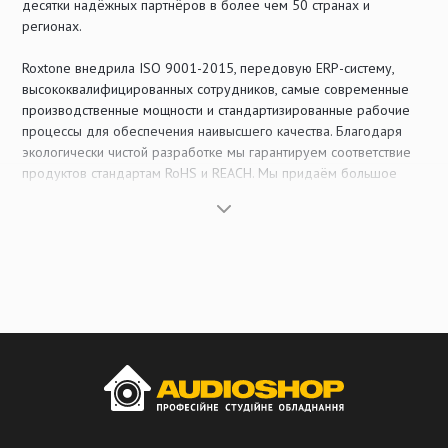
десятки надёжных партнёров в более чем 50 странах и
регионах.
Roxtone внедрила ISO 9001-2015, передовую ERP-систему,
высококвалифицированных сотрудников, самые современные
производственные мощности и стандартизированные рабочие
процессы для обеспечения наивысшего качества. Благодаря
экологически чистой разработке мы гарантируем соответствие
продуктов стандартам RoHS и REACH. Мы придаём большое
значение инновациям и защите интеллектуальной собственности,
имеем множество выданных патентов и последовательно
зарегистрированных торговых марок в большинстве стран.
Мы стремимся к совершенству в инновациях, выстраиваем
честные партнёрские отношения и предлагаем
высококачественные и экономически эффективные продукты.
Наше видение
Быть всемирно известным брендом в сфере профессиональных
аудио- и видеоаксессуаров.