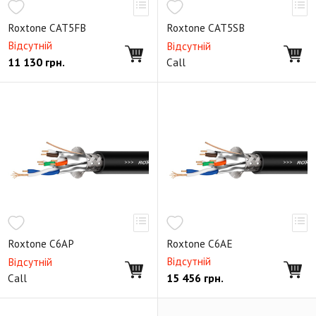
Готовый балансный кабель
Y-образный кабель
Небалансный двойной
Мультикор
Roxtone CAT5FB
Roxtone CAT5SB
Відсутній
Відсутній
Мультикорный Ethernet
Кабельные коннекторы XLR
11 130
грн.
Call
Кабельные коннекторы MiniXLR
Кабельные коннекторы Mini Jack
Кабельные коннекторы Jack
Кабельные коннекторы RCA
Кабельные коннекторы SpeakON
Коннекторы Ethernet RJ45
Кабельные коннекторы PowerCON
Панельные коннекторы Jack серии D
Roxtone C6AP
Roxtone C6AE
Відсутній
Відсутній
Панельные коннекторы RCA серии D
15 456
грн.
Call
Панельные коннекторы XLR серии D
Панельный коннектор SpeakON