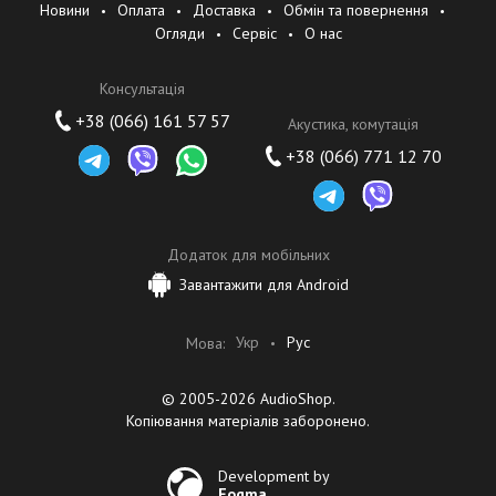
Новини
Оплата
Доставка
Обмін та повернення
Наша миссия
Огляди
Сервіс
О нас
Ориентироваться на опыт клиентов, предоставлять безопасные,
Консультація
надёжные, инновационные и экономически эффективные
продукты.
+38 (066) 161 57 57
Акустика, комутація
+38 (066) 771 12 70
Наши ценности
- Клиент — прежде всего
- Постоянные инновации
- Честное отношение к другим
Додаток для мобільних
- Взаимовыгодное сотрудничество
Завантажити для Android
Укр
Рус
Мова:
© 2005-2026 AudioShop.
Копіювання матеріалів заборонено.
Development by
Fogma