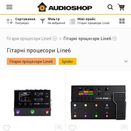
Сортування
Фільтр
Міні-прайс
Гітарні процесори Line6
Гітарні процесори Line6
Гітарні процесори Line6
Гітарні процесори Line6
Spider
Усилители гитарные. Серия DT 50
Усилители для бас-гитар. Серия LowDown
Педали эффектов. Серия Tonecore
Моделирующие педалборды. Серия М
Гитарные процессоры POD
Адаптери живлення