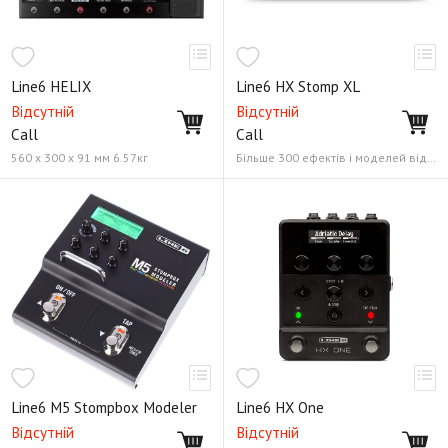
Line6 HELIX
Line6 HX Stomp XL
Відсутній
Відсутній
Call
Call
560 х 300 х 91 мм 6.57кг
Більше 300 ефектів і моделей від Helix, M-Series і інших моделей Line 6 8 футвічів, 6 енкодерів + 4 кнопки
Line6 M5 Stompbox Modeler
Line6 HX One
Відсутній
Відсутній