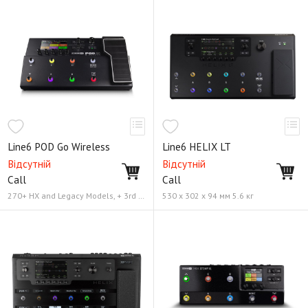
Line6 POD Go Wireless
Line6 HELIX LT
Відсутній
Відсутній
Call
Call
270+ HX and Legacy Models, + 3rd Party Impulse Response (IR) support Вбудована цифрова радіосистема з передавачем G10TII, Додаток POD Go Edit App (PC/Mac)
530 х 302 х 94 мм 5.6 кг