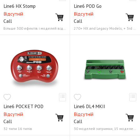
Line6 HX Stomp
Line6 POD Go
Відсутній
Відсутній
Call
Call
Більше 300 ефектів і моделей від Helix, M-Series і інших моделей Line 6 3 футвіча, 6 енкодерів + 4 кнопки
270+ HX and Legacy Models, + 3rd Party Impulse Response (IR) support Додаток POD Go Edit App (PC/Mac)
Line6 POCKET POD
Line6 DL4 MKII
Відсутній
Відсутній
Call
Call
32 типи 16 типів
30 моделей затримки, 15 моделей реверберації 2 x 1/4" Jack, XLR мікрофонний вхід