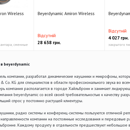
ron Wireless
Beyerdynamic Amiron Wireless
Beyerdynam
Відсутній
Відсутній
4 027
грн.
28 638
грн.
кантара, сменные
закрытого ти
в beyerdynamic
тель компании, разработал динамические наушники и микрофоны, котор
& Co. KG для специалистов в области профессионального звука во все
перь компания располагается в городе Хайльбронн и занимает лидирую
мпания beyerdynamic со всей своей требовательностью к качеству раз
льший спрос у постоянно растущей клиентуры.
ушники, радио системы и конференц-системы пользуются отличной реп
и направленности компании на постоянные исследования и передовые р
льбронне. Каждому продукту в отдельности предшествуют небольшое 