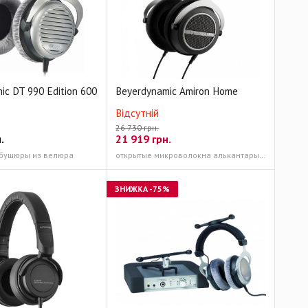
ic DT 990 Edition 600
Beyerdynamic Amiron Home
Відсутній
26 730 грн.
.
21 919
грн.
бушюры из велюра
открытые микроволокна алькантары и Microvelour
ЗНИЖКА
-75%