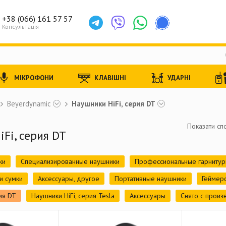
+38 (066) 161 57 57
Консультація
МІКРОФОНИ
КЛАВІШНІ
УДАРНІ
Beyerdynamic
Наушники HiFi, серия DT
Показати спо
Fi, серия DT
ки
Специализированные наушники
Профессиональные гарниту
и сумки
Аксессуары, другое
Портативные наушники
Геймер
ия DT
Наушники HiFi, серия Tesla
Аксессуары
Снято с произ