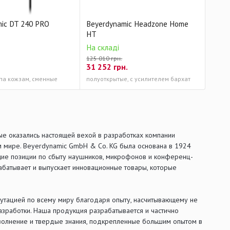
ic DT 240 PRO
Beyerdynamic Headzone Home
HT
На складі
125 010 грн.
31 252
грн.
па кожзам, сменные
полуоткрытые, с усилителем бархат
ые оказались настоящей вехой в разработках компании
м мире. Beyerdynamic GmbH & Co. KG была основана в 1924
щие позиции по сбыту наушников, микрофонов и конференц-
рабатывает и выпускает инновационные товары, которые
утацией по всему миру благодаря опыту, насчитывающему не
азработки. Наша продукция разрабатывается и частично
волнение и твердые знания, подкрепленные большим опытом в