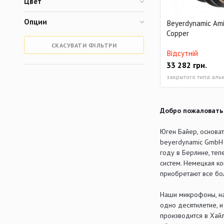
Цвет
Опции
Beyerdynamic Ami
Copper
СКАСУВАТИ ФІЛЬТРИ
Відсутній
33 282
грн.
закрытого типа аль
Добро пожаловать 
Юген Байер, основа
beyerdynamic GmbH 
году в Берлине, те
систем. Немецкая ко
приобретают все бо
Наши микрофоны, на
одно десятилетие, 
производится в Хай