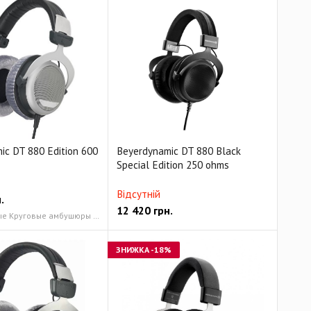
ic DT 880 Edition 600
Beyerdynamic DT 880 Black
Special Edition 250 ohms
Відсутній
.
12 420
грн.
Полу-открытые Круговые амбушюры из велюра
ЗНИЖКА
-18%