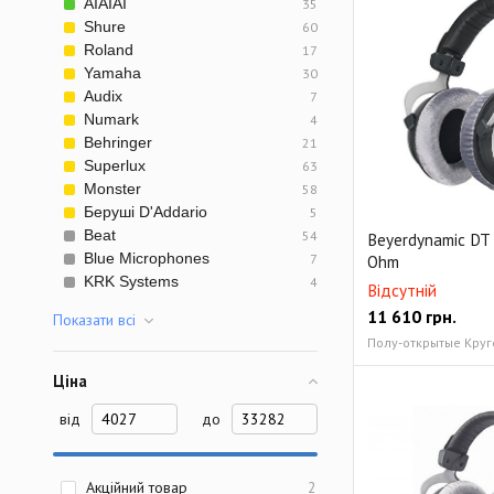
AIAIAI
35
Shure
60
Roland
17
Yamaha
30
Audix
7
Numark
4
Behringer
21
Superlux
63
Monster
58
Беруші D'Addario
5
Beat
54
Beyerdynamic DT 
Blue Microphones
7
Ohm
KRK Systems
4
Відсутній
11 610
грн.
Показати всi
Ціна
від
до
Акційний товар
2