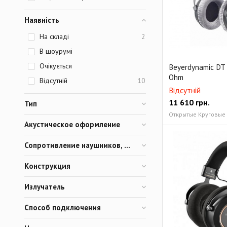
Наявність
На складі
2
В шоурумі
Очікується
Beyerdynamic DT 
Ohm
Відсутній
10
Відсутній
11 610
грн.
Тип
Акустическое оформление
Сопротивление наушников, Ом
Конструкция
Излучатель
Способ подключения