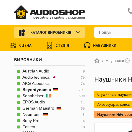
КАТАЛОГ ВИРОБНИКІВ
СЦЕНА
СТУДІЯ
НАВУШНИКИ
ВИРОБНИКИ
Наушники
Austrian Audio
9
Наушники Hi
AudioTechnica
76
AKG Acoustics
76
Beyerdynamic
291
Студийные наушни
Sennheiser
390
EPOS Audio
15
Аксессуары, кейсы 
German Maestro
36
Наушники HiFi, сер
Neumann
5
Sony Pro
6
Fostex
18