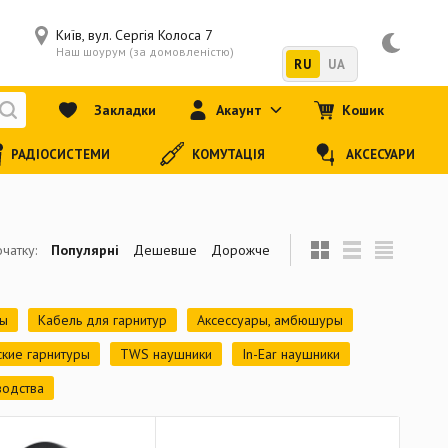
Київ, вул. Сергія Колоса 7
Наш шоурум (за домовленістю)
RU
UA
Закладки
Акаунт
Кошик
РАДІОСИСТЕМИ
КОМУТАЦІЯ
АКСЕСУАРИ
чатку:
Популярні
Дешевше
Дорожче
ры
Кабель для гарнитур
Аксессуары, амбюшуры
ские гарнитуры
TWS наушники
In-Ear наушники
водства