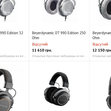
990 Edition 32
Beyerdynamic DT 990 Edition 250
Beyerdynam
Ohm
Ohm
Відсутній
Відсутній
11 610
грн.
12 150
грн
Открытые Круговые амбушюры из велюра
Открытые Круговые амбушюры из велюра
Открытые ам