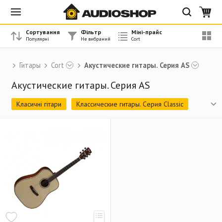
Сортування
Фільтр
Міні-прайс
Гитары
Cort
Акустические гитары. Серия AS
Акустические гитары. Серия AS
Класичні гітари
Классические гитары. Серия Classic
Акустические гитары. Серия Standard
Акустические гитары. Серия AS
Акустические гитары. Серия Earth
Акустические гитары. Серия Luce
Акустические бас-гитары
Электроакустические гитары. Серия Jade