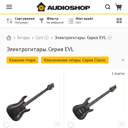
Сортування
Фільтр
Міні-прайс
Гитары
Cort
Электрогитары. Серия EVL
Электрогитары. Серия EVL
Класичні гітари
Классические гитары. Серия Classic
Акустические гитары. Серия Standard
1 відгук
Акустические гитары. Серия AS
Акустические гитары. Серия Earth
Акустические гитары. Серия Luce
Акустические бас-гитары
Электроакустические гитары. Серия Jade