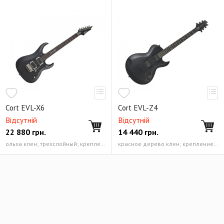
Бас-гитары. Серия Gene Simmons
Бас-гитары. Серия Т
Cort EVL-X6
Cort EVL-Z4
Відсутній
Відсутній
22 880
грн.
14 440
грн.
ольха клен; трехслойный; крепление на болтах
красное дерево клен; крепление на болтах