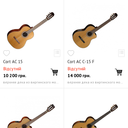
Бас-гитары. Серия Gene Simmons
Бас-гитары. Серия Т
Cort АC 15
Cort АC C-15 F
Відсутній
Відсутній
10 200
грн.
14 000
грн.
верхняя дека из виргинского можжевельника, нижняя дека и обечайка из палисандра; коричневая окантовка верхней деки красное дерево; классический овальный профиль; крепление к корпусу «ласточкин хвост»
верхняя дека из виргинского можжевельника, нижняя дека и обечайка из палисандра; коричневая окантовка верхней деки; «венецианский» вырез в корпусе красное дерево; классический овальный профиль; крепление к корпусу «ласточкин хвост»