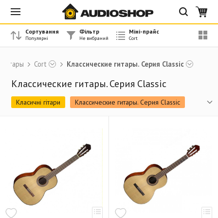
Сортування
Фільтр
Міні-прайс
Гитары
Cort
Классические гитары. Серия Classic
Классические гитары. Серия Classic
Класичні гітари
Классические гитары. Серия Classic
Акустические гитары. Серия Standard
Акустические гитары. Серия AS
Акустические гитары. Серия Earth
Акустические гитары. Серия Luce
Акустические бас-гитары
Электроакустические гитары. Серия Jade