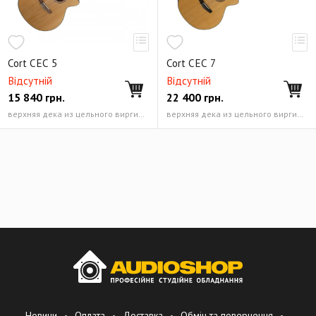
Cort CЕС 5
Cort CЕС 7
Відсутній
Відсутній
15 840
грн.
22 400
грн.
верхняя дека из цельного виргинского можжевельника, нижняя дека и обечайка из красного дерева; черная окантовка верхней деки; «венецианский» вырез в корпусе красное дерево; С-образный профиль; крепление к корпусу «ласточкин хвост»
верхняя дека из цельного виргинского можжевельника, нижняя дека и обечайка из красного дерева; черная окантовка верхней деки; «венецианский» вырез в корпусе красное дерево; С-образный профиль; крепление к корпусу «ласточкин хвост»
Новини
Оплата
Доставка
Обмін та повернення