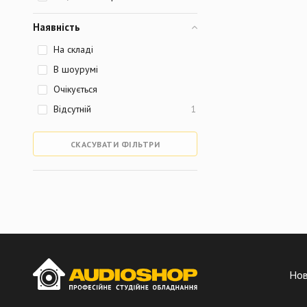
Наявність
На складі
В шоурумі
Очікується
Відсутній
1
СКАСУВАТИ ФІЛЬТРИ
Но