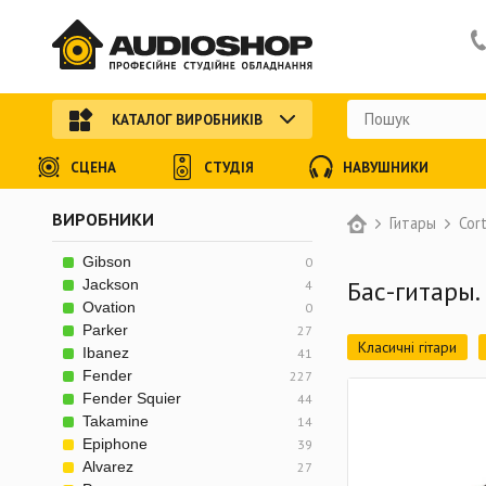
КАТАЛОГ ВИРОБНИКІВ
СЦЕНА
СТУДІЯ
НАВУШНИКИ
ВИРОБНИКИ
Гитары
Cor
Gibson
0
Бас-гитары.
Jackson
4
Ovation
0
Parker
27
Класичні гітари
Ibanez
41
Fender
227
Акустические гитар
Fender Squier
44
Электроакустически
Takamine
14
Epiphone
39
Электроакустическ
Alvarez
27