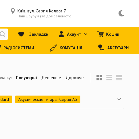
Київ, вул. Сергія Колоса 7
Наш шоурум (за домовленістю)
Закладки
Акаунт
Кошик
РАДІОСИСТЕМИ
КОМУТАЦІЯ
АКСЕСУАРИ
чатку:
Популярні
Дешевше
Дорожче
ndard
Акустические гитары. Серия AS
с-гитары
Электроакустические гитары. Серия Jade
троакустические гитары. Серия NDX
ектрогитары. Серия Classic Rock Series