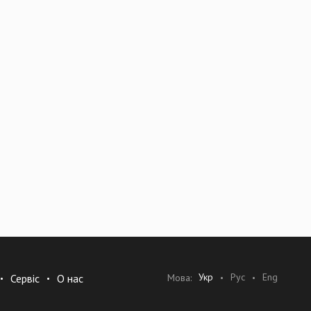
Укр
Рус
Eng
Мова:
Сервіс
О нас