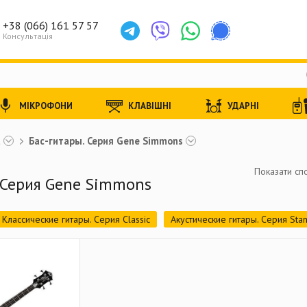
+38 (066) 161 57 57
Консультація
МІКРОФОНИ
КЛАВІШНІ
УДАРНІ
t
Бас-гитары. Серия Gene Simmons
Показати спо
 Серия Gene Simmons
Классические гитары. Серия Classic
Акустические гитары. Серия Sta
ы. Серия Earth
Акустические гитары. Серия Luce
Акустические ба
е гитары. Серия CJ
Электроакустические гитары. Серия MR
Элек
ие гитары. Серия SFX
Электроакустические гитары. Серия EVL
Эл