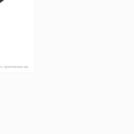
рия EVL
Электрогитары. Серия G
Электрогитары. Серия Matthias J
рия КХ
Электрогитары. Серия M
Электрогитары. Серия Jazz Box
рия X
Электрогитары. Серия Zenox
Бас-гитары. Серия Artisan
 Curbow
Бас-гитары. Серия GB
Бас-гитары. Серия Gene Simmons
красное дерево клен; крепление на болтах