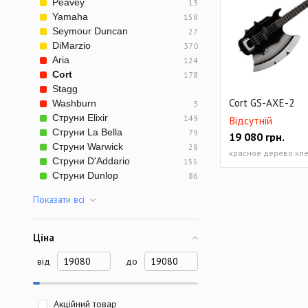
Peavey
13
Электрогитары. Се
Yamaha
158
Электрогитары. Се
Seymour Duncan
27
DiMarzio
370
Электрогитары. Се
Aria
124
Cort
178
Бас-гитары. Серия
Stagg
Cort GS-AXE-2
Washburn
3
Струни Elixir
149
Відсутній
Струни La Bella
79
19 080
грн.
Струни Warwick
28
Струни D'Addario
155
Струни Dunlop
86
Показати всi
Ціна
від
до
Акційний товар