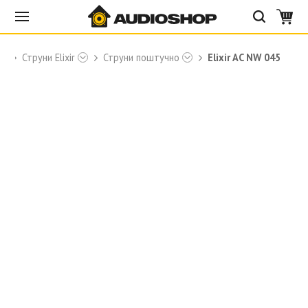
ры
Струни Elixir
Струни поштучно
Elixir AC NW 045