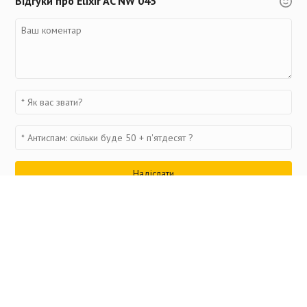
Відгуки про Elixir AC NW 045
Переглянуті товари