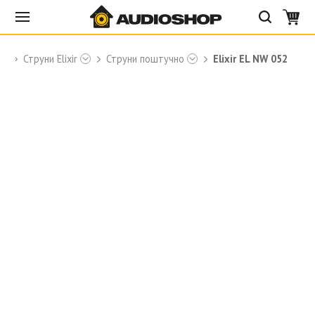
ры
Струни Elixir
Струни поштучно
Elixir EL NW 052