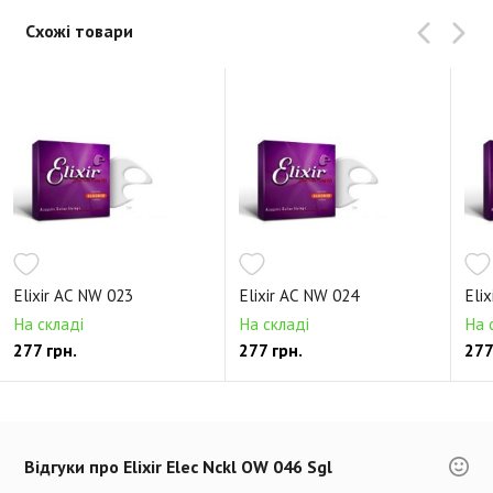
Схожі товари
Elixir AC NW 023
Elixir AC NW 024
Eli
На складі
На складі
На 
277 грн.
277 грн.
277
Відгуки про Elixir Elec Nckl OW 046 Sgl