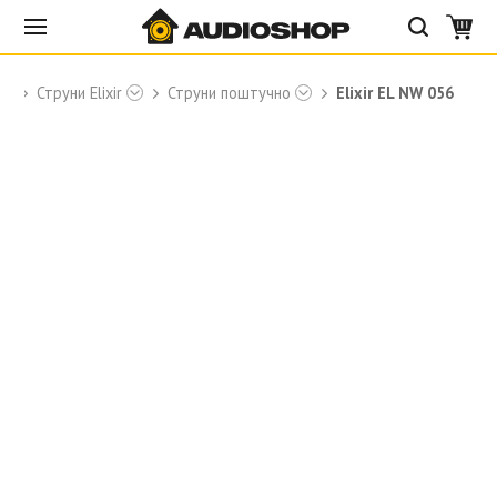
ры
Струни Elixir
Струни поштучно
Elixir EL NW 056