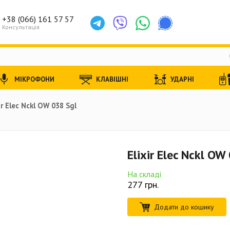
+38 (066) 161 57 57
Консультація
МІКРОФОНИ
КЛАВІШНІ
УДАРНІ
ir Elec Nckl OW 038 Sgl
Elixir Elec Nckl OW
На складі
277
грн.
Додати до кошику