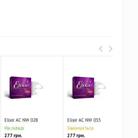
Elixir AC NW 028
Elixir AC NW 035
Eli
На складі
Закінчується
На 
277 грн.
277 грн.
277