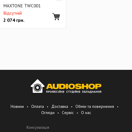
Кікпеди і демпфери
Стільці для барабанщиків
MAXTONE TWC001
Чохли та кейси для ударних
Відсутній
2 074
грн.
Педали бас-барабана и комплектующие
Хай-хет стойки и комплектующие к ним
Стойки для железа
Тарелки
Пластик
Крепление, монтаж, комплектующие
Настроечный инструмент
Стулья
Новини
Оплата
Доставка
Обмін та повернення
Огляди
Сервіс
О нас
Консультація