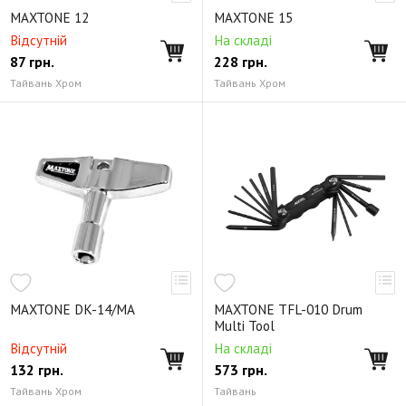
Кікпеди і демпфери
Стільці для барабанщиків
MAXTONE 12
MAXTONE 15
Чохли та кейси для ударних
Відсутній
На складі
87
грн.
228
грн.
Педали бас-барабана и комплектующие
Тайвань Хром
Тайвань Хром
Хай-хет стойки и комплектующие к ним
Стойки для железа
Тарелки
Пластик
Крепление, монтаж, комплектующие
Настроечный инструмент
Стулья
MAXTONE DK-14/MA
MAXTONE TFL-010 Drum
Multi Tool
Відсутній
На складі
132
грн.
573
грн.
Тайвань Хром
Тайвань