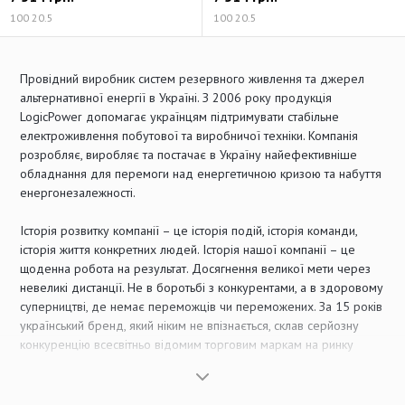
100 20.5
100 20.5
Провідний виробник систем резервного живлення та джерел
альтернативної енергії в Україні. З 2006 року продукція
LogicPower допомагає українцям підтримувати стабільне
електроживлення побутової та виробничої техніки. Компанія
розробляє, виробляє та постачає в Україну найефективніше
обладнання для перемоги над енергетичною кризою та набуття
енергонезалежності.
Історія розвитку компанії – це історія подій, історія команди,
історія життя конкретних людей. Історія нашої компанії – це
щоденна робота на результат. Досягнення великої мети через
невеликі дистанції. Не в боротьбі з конкурентами, а в здоровому
суперництві, де немає переможців чи переможених. За 15 років
український бренд, який ніким не впізнається, склав серйозну
конкуренцію всесвітньо відомим торговим маркам на ринку
України. Ми зуміли досягти високої якості продукції за
доступною ціною.