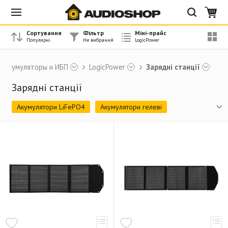
Сортування
Фільтр
Міні-прайс
Аккумуляторы и ИБП
LogicPower
Зарядні станції
Зарядні станції
Акумулятори LiFePO4
Акумулятори гелеві
Акумулятори мультигелеві
Акумулятори свинцево-кислотні
Автомобільні акумулятори
ДБЖ (з синусоїдою)
Джерела безперебійного живлення для роутера
ДБЖ (лінійно-інтерактивний)
ДБЖ (smart-online)
Зарядні станції
Готові комплекти
Сонячні панелі