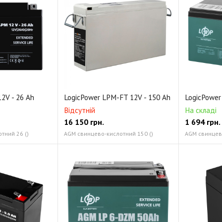
2V - 26 Ah
LogicPower LPM-FT 12V - 150 Ah
LogicPower
Відсутній
На складі
16 150
грн.
1 694
грн.
тний 26 ()
AGM свинцево-кислотний 150 ()
AGM свинцево