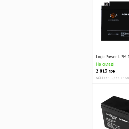
LogicPower LPM 1
На складі
2 813
грн.
AGM свинцево-кисло