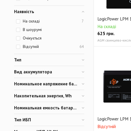
Наявність
LogicPower LPM 1
На складі
7
На складі
В шоурумі
625
грн.
Очікується
AGM свинцево-кисло
Відсутній
64
Тип
Вид аккумулятора
Номинальное напряжение батареи, V
Накопительная энергия, Wh
Номинальная емкость батареи, Ah
LogicPower LPM 1
Тип ИБП
Відсутній