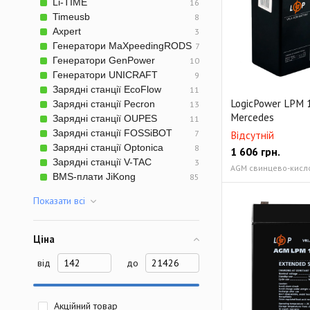
Li-TIME
16
Сетевые фильтры
Timeusb
8
Axpert
3
Генератори MaXpeedingRODS
7
Генератори GenPower
10
Генератори UNICRAFT
9
Зарядні станції EcoFlow
11
LogicPower LPM 1
Зарядні станції Pecron
13
Mercedes
Зарядні станції OUPES
11
Зарядні станції FOSSiBOT
7
Відсутній
Зарядні станції Optonica
8
1 606
грн.
Зарядні станції V-TAC
3
AGM свинцево-кисло
BMS-плати JiKong
85
Показати всi
Ціна
від
до
Акційний товар