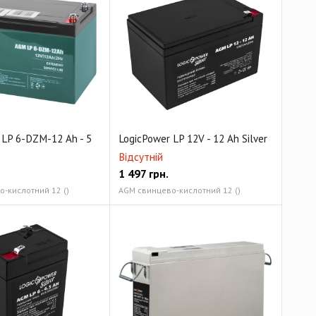
 LP 6-DZM-12 Ah - 5
LogicPower LP 12V - 12 Ah Silver
Відсутній
1 497
грн.
-кислотний 12 ()
AGM свинцево-кислотний 12 ()