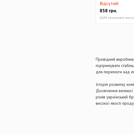
Відсутній
838
грн.
AGM свинцево-кисло
Провідний виробник 
підтримувати стабіл
для перемоги над е
Історія розвитку ком
Досягнення великої 
років український бр
високої якості проду