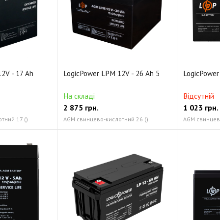
Аксесуари
2V - 17 Ah
LogicPower LPM 12V - 26 Ah 5
LogicPower
На складі
Відсутній
2 875
грн.
1 023
грн.
тний 17 ()
AGM свинцево-кислотний 26 ()
AGM свинцево