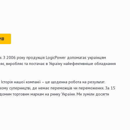
ІВ
ні. З 2006 року продукція LogicPower допомагає українцям
ляє, виробляє та постачає в Україну найефективніше обладнання
й. Історія нашої компанії – це щоденна робота на результат.
ровому суперництві, де немає переможців чи переможених. За 15
відомим торговим маркам на ринку України. Ми зуміли досягти