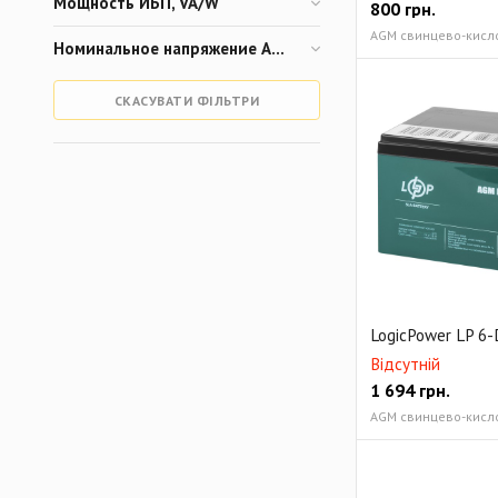
Мощность ИБП, VA/W
800
грн.
AGM свинцево-кислот
Номинальное напряжение АКБ, V
СКАСУВАТИ ФІЛЬТРИ
LogicPower LP 6
Відсутній
1 694
грн.
AGM свинцево-кисло