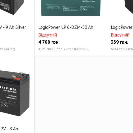
 - 9 Ah Silver
LogicPower LP 6-DZM-50 Ah
LogicPower 
Відсутній
Відсутній
4 788
грн.
339
грн.
тний 9 ()
AGM свинцево-кислотний 50 ()
AGM свинцево
2V - 8 Ah