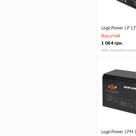
LogicPower LP 12V
Відсутній
1 064
грн.
AGM свинцево-кисло
LogicPower LPM 1