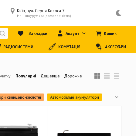
Київ, вул. Сергія Колоса 7
Наш шоурум (за домовленістю)
Закладки
Акаунт
Кошик
РАДІОСИСТЕМИ
КОМУТАЦІЯ
АКСЕСУАРИ
чатку:
Популярні
Дешевше
Дорожче
ори свинцево-кислотні
Автомобільні акумулятори
о-інтерактивний)
ДБЖ (smart-online)
вертори
Системи кріплень для сонячних батарей
арядні пристрої
Блоки живлення