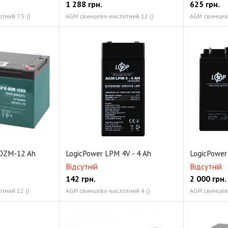
1 288
грн.
625
грн.
ний 7.5 ()
AGM свинцево-кислотний 12 ()
AGM свинцево
-DZM-12 Ah
LogicPower LPM 4V - 4 Ah
LogicPower
Відсутній
Відсутній
142
грн.
2 000
грн.
тний 12 ()
AGM свинцево-кислотний 4 ()
AGM свинцево