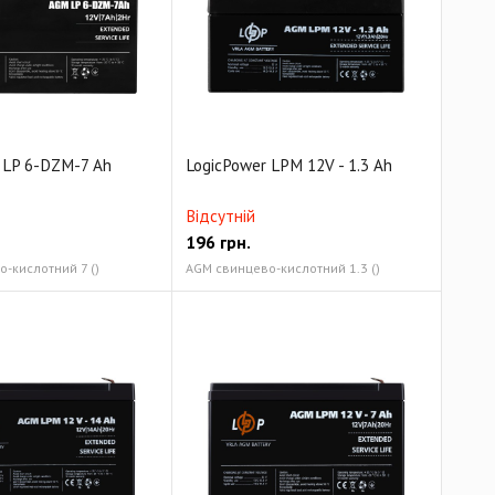
 LP 6-DZM-7 Ah
LogicPower LPM 12V - 1.3 Ah
Відсутній
196
грн.
-кислотний 7 ()
AGM свинцево-кислотний 1.3 ()