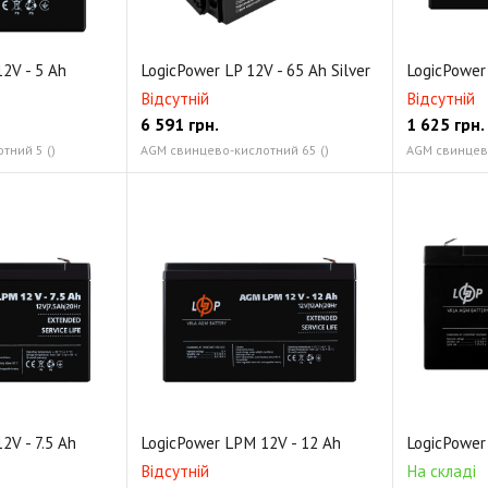
2V - 5 Ah
LogicPower LP 12V - 65 Ah Silver
LogicPower
Відсутній
Відсутній
6 591
грн.
1 625
грн.
тний 5 ()
AGM свинцево-кислотний 65 ()
AGM свинцево
2V - 7.5 Ah
LogicPower LPM 12V - 12 Ah
LogicPower
Відсутній
На складі