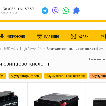
+38 (066) 161 57 57
Консультація
МІКРОФОНИ
КЛАВІШНІ
УДАРНІ
 и ИБП
LogicPower
Акумулятори свинцево-кислотні
Показати спо
и свинцево-кислотні
PO4
Акумулятори гелеві
Акумулятори мультигелеві
Акумулят
)
Джерела безперебійного живлення для роутера
ДБЖ (лінійн
Готові комплекти
Сонячні панелі
Комплекти СЕС
Сонячні ін
онячних станцій
Аксесуари для СЕС
Стабілізатори напруги
З