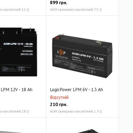
899
грн.
-кислотний 12 ()
AGM свинцево-кислотний 7.5 ()
 LPM 12V - 18 Ah
LogicPower LPM 6V - 1.3 Ah
Відсутній
210
грн.
-кислотний 18 ()
AGM свинцево-кислотний 1.3 ()