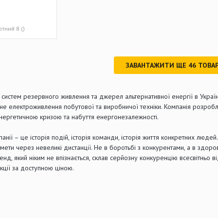
тний 8 ()
ЗАВАНТАЖИТИ ЩЕ
46
ТОВАР
систем резервного живлення та джерел альтернативної енергії в Украї
ьне електроживлення побутової та виробничої техніки. Компанія розроб
нергетичною кризою та набуття енергонезалежності.
панії – це історія подій, історія команди, історія життя конкретних люде
мети через невеликі дистанції. Не в боротьбі з конкурентами, а в здо
енд, який ніким не впізнається, склав серйозну конкуренцію всесвітньо 
кції за доступною ціною.