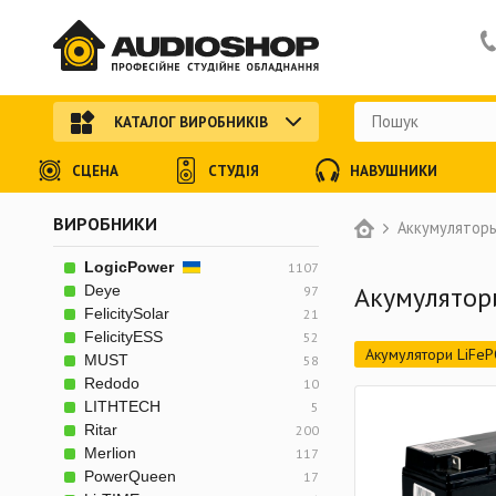
КАТАЛОГ ВИРОБНИКІВ
СЦЕНА
СТУДІЯ
НАВУШНИКИ
ВИРОБНИКИ
Аккумуляторы
LogicPower
1107
Акумулятор
Deye
97
FelicitySolar
21
FelicityESS
52
Акумулятори LiFe
MUST
58
Redodo
10
ДБЖ (з синусоїдою
LITHTECH
5
Зарядні станції
Ritar
200
Merlion
117
Акумулятори для с
PowerQueen
17