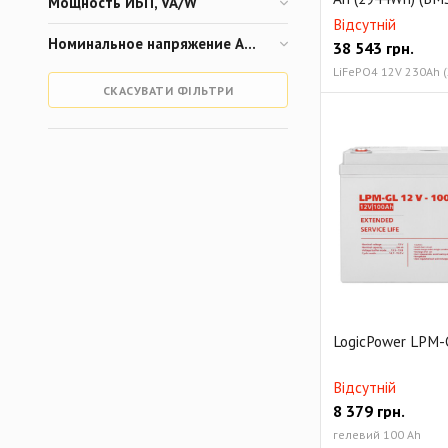
Мощность ИБП, VA/W
Відсутній
Номинальное напряжение АКБ, V
38 543
грн.
LiFePO4 12V 230Ah 
СКАСУВАТИ ФІЛЬТРИ
LogicPower LPM-
Відсутній
8 379
грн.
гелевий 100 Ah