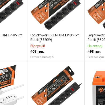
Аксесуари
MIUM LP-X5 2m
LogicPower PREMIUM LP-X5 3m
LogicPowe
Black (3520W)
Black (352
Відсутній
На складі
408
грн.
498
грн.
Сетевой фильтр 5
Сетевой фил