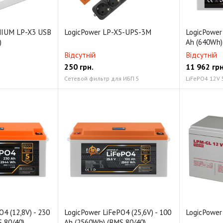
MIUM LP-X3 USB
LogicPower LP-X5-UPS-3M
LogicPower 
)
Ah (640Wh)
Відсутній
Відсутній
250
грн.
11 962
грн
Сетевой фильтр для ИБП 5
LiFePO4 12V 
4 (12,8V) - 230
LogicPower LiFePO4 (25,6V) - 100
LogicPower
 80/40)
Ah (2560Wh) (BMS 80/40)