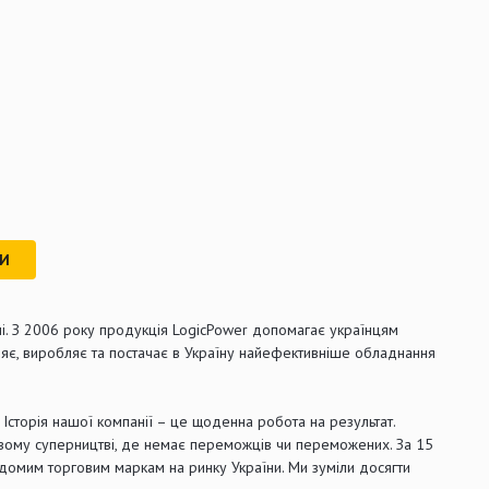
РИ
ні. З 2006 року продукція LogicPower допомагає українцям
ляє, виробляє та постачає в Україну найефективніше обладнання
й. Історія нашої компанії – це щоденна робота на результат.
ровому суперництві, де немає переможців чи переможених. За 15
відомим торговим маркам на ринку України. Ми зуміли досягти