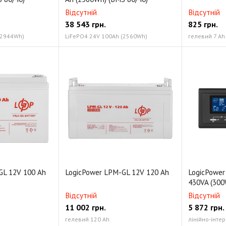
Відсутній
Відсутній
38 543
грн.
825
грн.
(2944Wh)
LiFePO4 24V 100Ah (2560Wh)
гелевий 7 Ah
GL 12V 100 Ah
LogicPower LPM-GL 12V 120 Ah
LogicPowe
430VA (300
Відсутній
Відсутній
11 002
грн.
5 872
грн.
гелевий 120 Ah