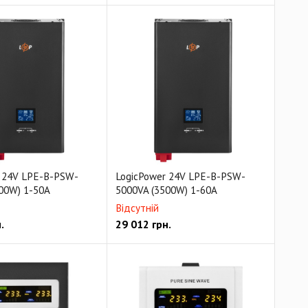
r 24V LPE-B-PSW-
LogicPower 24V LPE-B-PSW-
00W) 1-50A
5000VA (3500W) 1-60A
Відсутній
.
29 012
грн.