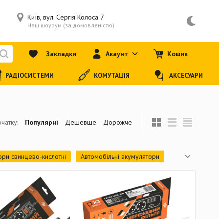
Київ, вул. Сергія Колоса 7
Наш шоурум (за домовленістю)
Закладки
Акаунт
Кошик
РАДІОСИСТЕМИ
КОМУТАЦІЯ
АКСЕСУАРИ
чатку:
Популярні
Дешевше
Дорожче
ори свинцево-кислотні
Автомобільні акумулятори
о-інтерактивний)
ДБЖ (smart-online)
вертори
Системи кріплень для сонячних батарей
арядні пристрої
Блоки живлення