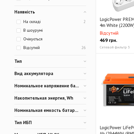
Наявність
LogicPower PRE
На складі
2
4m White (2200W
В шоурумі
Відсутній
Очікується
469
грн.
Сетевой фильтр 3
Відсутній
26
Тип
Вид аккумулятора
Номинальное напряжение батареи, V
Накопительная энергия, Wh
Номинальная емкость батареи, Ah
Тип ИБП
LogicPower LiFePO
Ah (2944Wh) (BMS