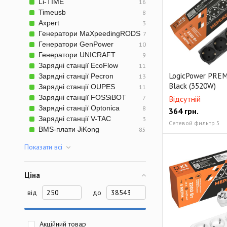
Li-TIME
16
Сетевые фильтры
Timeusb
8
Axpert
3
Генератори MaXpeedingRODS
7
Генератори GenPower
10
Генератори UNICRAFT
9
Зарядні станції EcoFlow
11
LogicPower PRE
Зарядні станції Pecron
13
Black (3520W)
Зарядні станції OUPES
11
Зарядні станції FOSSiBOT
7
Відсутній
Зарядні станції Optonica
8
364
грн.
Зарядні станції V-TAC
3
Сетевой фильтр 5
BMS-плати JiKong
85
Показати всi
Ціна
від
до
Акційний товар