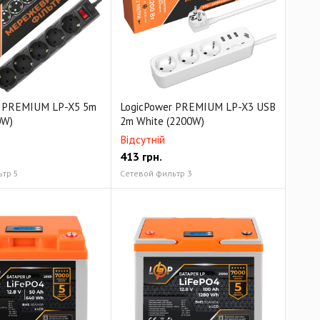
r PREMIUM LP-X5 5m
LogicPower PREMIUM LP-X3 USB
0W)
2m White (2200W)
Відсутній
413
грн.
ьтр 5
Сетевой фильтр 3