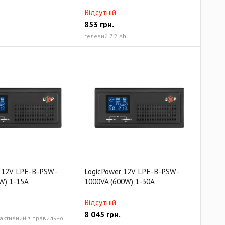
Відсутній
853
грн.
гелевий 7.2 Ah
r 12V LPE-B-PSW-
LogicPower 12V LPE-B-PSW-
W) 1-15A
1000VA (600W) 1-30A
Відсутній
8 045
грн.
лінійно-інтерактивний з правильною синусоїдою 430/300