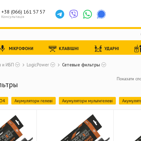
+38 (066) 161 57 57
Консультація
МІКРОФОНИ
КЛАВІШНІ
УДАРНІ
 и ИБП
LogicPower
Сетевые фильтры
Показати спо
льтры
PO4
Акумулятори гелеві
Акумулятори мультигелеві
Акумулят
)
Джерела безперебійного живлення для роутера
ДБЖ (лінійн
Готові комплекти
Сонячні панелі
Комплекти СЕС
Сонячні ін
онячних станцій
Аксесуари для СЕС
Стабілізатори напруги
З