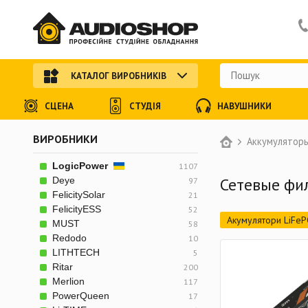
КАТАЛОГ ВИРОБНИКІВ
СЦЕНА
СТУДІЯ
НАВУШНИКИ
ВИРОБНИКИ
Аккумуляторы
LogicPower
1107
Сетевые фи
Deye
97
FelicitySolar
21
FelicityESS
52
Акумулятори LiFe
MUST
58
Redodo
10
ДБЖ (з синусоїдою
LITHTECH
5
Зарядні станції
Ritar
200
Merlion
117
Акумулятори для с
PowerQueen
17