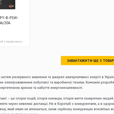
LPY-B-PSW-
0A/20A
лінійно-інтерактивний з правильною синусоїдою 1000/700
ЗАВАНТАЖИТИ ЩЕ
3
ТОВА
систем резервного живлення та джерел альтернативної енергії в Украї
ьне електроживлення побутової та виробничої техніки. Компанія розроб
нергетичною кризою та набуття енергонезалежності.
панії – це історія подій, історія команди, історія життя конкретних люде
мети через невеликі дистанції. Не в боротьбі з конкурентами, а в здо
енд, який ніким не впізнається, склав серйозну конкуренцію всесвітньо 