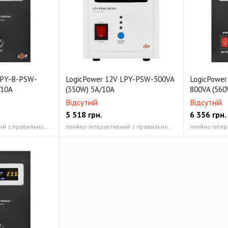
LPY-B-PSW-
LogicPower 12V LPY-PSW-500VA
LogicPower
/10A
(350W) 5A/10A
800VA (560
Відсутній
Відсутній
5 518
грн.
6 356
грн.
лінійно-інтерактивний з правильною синусоїдою 500/350
лінійно-інтерактивний з правильною синусоїдою 500/350