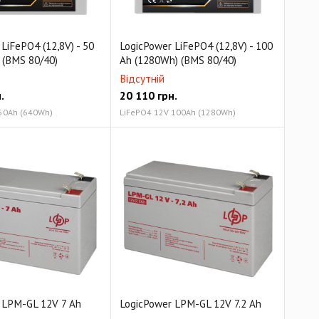
LiFePO4 (12,8V) - 50
LogicPower LiFePO4 (12,8V) - 100
 (BMS 80/40)
Ah (1280Wh) (BMS 80/40)
Відсутній
.
20 110
грн.
50Ah (640Wh)
LiFePO4 12V 100Ah (1280Wh)
 LPM-GL 12V 7 Ah
LogicPower LPM-GL 12V 7.2 Ah