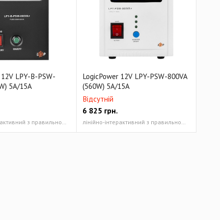
 12V LPY-B-PSW-
LogicPower 12V LPY-PSW-800VA
W) 5A/15A
(560W) 5A/15A
Відсутній
6 825
грн.
лінійно-інтерактивний з правильною синусоїдою 800/560
лінійно-інтерактивний з правильною синусоїдою 800/560