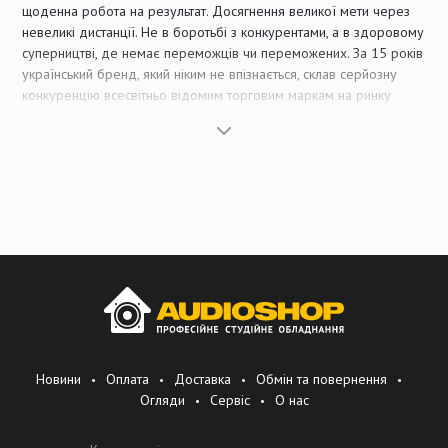
щоденна робота на результат. Досягнення великої мети через
невеликі дистанції. Не в боротьбі з конкурентами, а в здоровому
суперництві, де немає переможців чи переможених. За 15 років
український бренд, який ніким не впізнається, склав серйозну
конкуренцію всесвітньо відомим торговим маркам на ринку
України. Ми зуміли досягти високої якості продукції за
доступною ціною.
Новини
Оплата
Доставка
Обмін та повернення
Огляди
Сервіс
О нас