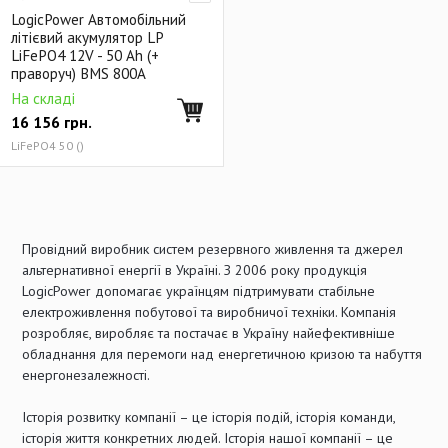
Комплекти СЕС
Сонячні інвертори
LogicPower Автомобільний
Системи кріплень для сонячних батарей
літієвий акумулятор LP
LiFePO4 12V - 50 Ah (+
Акумулятори для сонячних станцій
Аксесуари для СЕС
праворуч) BMS 800А
На складі
Стабілізатори напруги
Зарядні пристрої
16 156
грн.
Блоки живлення
Сетевые фильтры
Аксесуари
LiFePO4 50 ()
Провідний виробник систем резервного живлення та джерел
альтернативної енергії в Україні. З 2006 року продукція
LogicPower допомагає українцям підтримувати стабільне
електроживлення побутової та виробничої техніки. Компанія
розробляє, виробляє та постачає в Україну найефективніше
обладнання для перемоги над енергетичною кризою та набуття
енергонезалежності.
Історія розвитку компанії – це історія подій, історія команди,
історія життя конкретних людей. Історія нашої компанії – це