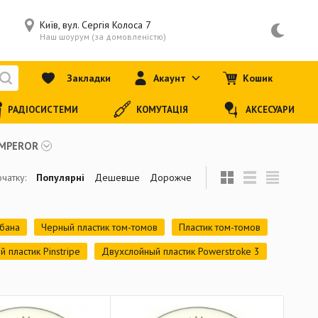
Київ, вул. Сергія Колоса 7
Наш шоурум (за домовленістю)
Закладки
Акаунт
Кошик
РАДІОСИСТЕМИ
КОМУТАЦІЯ
АКСЕСУАРИ
EMPEROR
чатку:
Популярні
Дешевше
Дорожче
абана
Черный пластик том-томов
Пластик том-томов
 пластик Pinstripe
Двухслойный пластик Powerstroke 3