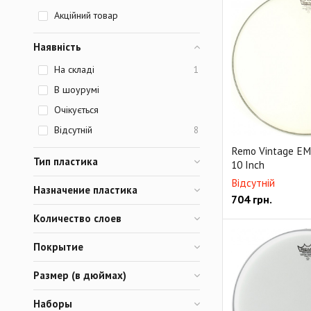
Акційний товар
Наявність
На складі
1
В шоурумі
Очікується
Відсутній
8
Remo Vintage E
Тип пластика
10 Inch
Відсутній
Назначение пластика
704
грн.
Количество слоев
Покрытие
Размер (в дюймах)
Наборы