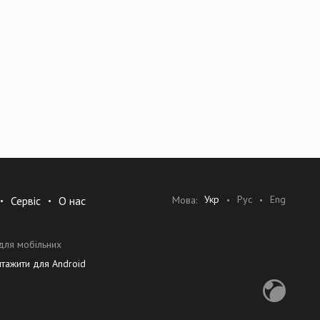
Укр
Рус
Eng
Мова:
Сервіс
О нас
для мобільних
нтажити для Android