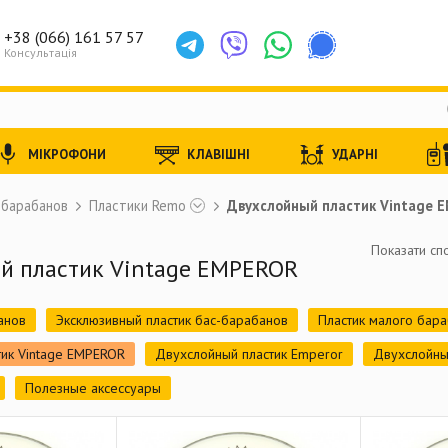
+38 (066) 161 57 57
Консультація
МІКРОФОНИ
КЛАВІШНІ
УДАРНІ
 барабанов
Пластики Remo
Двухслойный пластик Vintage 
Показати спо
й пластик Vintage EMPEROR
анов
Эксклюзивный пластик бас-барабанов
Пластик малого бар
тик Vintage EMPEROR
Двухслойный пластик Emperor
Двухслойный
Полезные аксессуары