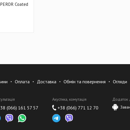
MPEROR Coated
вини
Оплата
Доставка
Обмін та повернення
Огляди
сультація
Акустика, комутація
Додаток 
Зава
38 (066) 161 57 57
+38 (066) 771 12 70