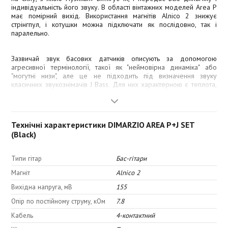
індивідуальність його звуку. В області вінтажних моделей Area P
має помірний вихід. Використання магнітів Alnico 2 знижує
стрінгпул, і котушки можна підключати як послідовно, так і
паралельно.
Зазвичай звук басових датчиків описують за допомогою
агресивної термінології, такої як "неймовірна динаміка" або
"могутні низи", але це не підходить під визначення звуку
класичних звукознімачів J Bass. Для них характерною є теплота,
сустейн і чистий глибокий звук. Звукознімачі DiMarzio Area J
точно такі! Вони не дуже гучні, але мають дуже точну атаку, низи
звучать дуже відкрито і чисто, верхи досить м'які і також
прозорі. Магнітне поле Area J не настільки агресивне, щоб
Технічні характеристики DIMARZIO AREA P+J SET
впливати на сустейн струн. Провід включає 4 жили для
(Black)
можливості підключення як послідовно, так і паралельно.
Типи гітар
Бас-гітари
Магніт
Alnico 2
Вихідна напруга, мВ
155
Набір Area P + J включає в себе Area P і Area
Опір по постійному струму, кОм
7.8
J Bridge для створення класичної
Кабель
4-контактний
комбінації.