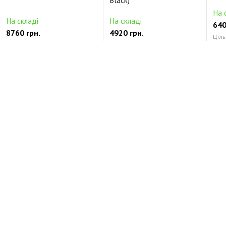
Black)
На 
На складі
На складі
640
8760 грн.
4920 грн.
Ціль
Цільнокорпусні Керамічний
Будь-які Alnico5
Кер
Відгуки про DIMARZIO AREA P+J SET (Black)