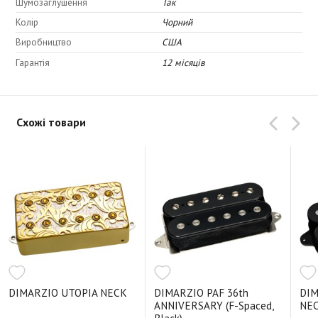
Шумозаглушення
Так
Колір
Чорний
Виробництво
США
Гарантія
12 місяців
Схожі товари
DIMARZIO UTOPIA NECK
DIMARZIO PAF 36th
DIM
ANNIVERSARY (F-Spaced,
NEC