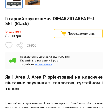
Гітарний звукознімач DIMARZIO AREA P+J
SET (Black)
Відсутній
Передзамовлення
6 600
грн.
28953
Безкоштовна доставка від 4000 грн.
Гарантія від магазину 2 роки
14 днів на
повернення
Як і Area J, Area P орієнтовані на класичне
вінтажне звучання з теплотою, сустейном і
тоном
І звичайно ж динамікою. Area P не просто "чує" ноти. Він реагує
на силу, з якою музикант витягує їх, і передає всю динаміку і