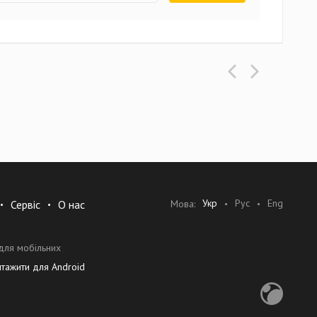
Укр
Рус
Eng
Мова:
Сервіс
О нас
для мобільних
нтажити для Android