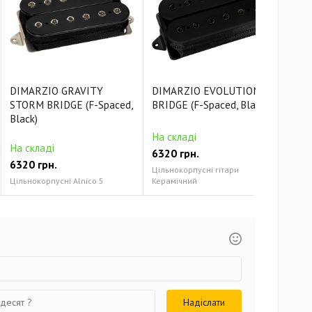
DIMARZIO GRAVITY
DIMARZIO EVOLUTION
DIM
STORM BRIDGE (F-Spaced,
BRIDGE (F-Spaced, Black)
BRI
Black)
На складі
На 
На складі
6320 грн.
632
6320 грн.
Цільнокорпусні гітари
Ціль
Цільнокорпусні Alnico 5
Керамічний
Кера