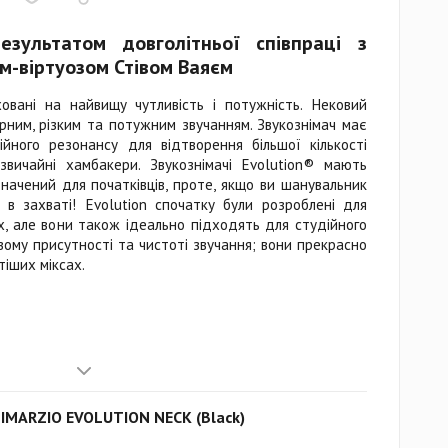
езультатом довголітньої співпраці з
м-віртуозом Стівом Ваяєм
овані на найвищу чутливість і потужність. Нековий
ирним, різким та потужним звучанням. Звукознімач має
ійного резонансу для відтворення більшої кількості
 звичайні хамбакери. Звукознімачі Evolution® мають
значений для початківців, проте, якщо ви шанувальник
 в захваті! Evolution спочатку були розроблені для
, але вони також ідеально підходять для студійного
вому присутності та чистоті звучання; вони прекрасно
тіших міксах.
DIMARZIO EVOLUTION NECK (Black)