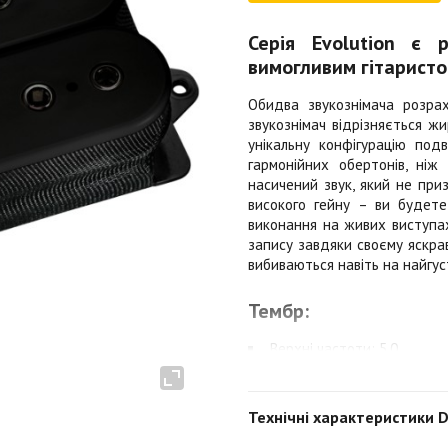
Серія Evolution є р
вимогливим гітаристо
Обидва звукознімача розрах
звукознімач відрізняється ж
унікальну конфігурацію подв
гармонійних обертонів, ніж
насичений звук, який не при
високого гейну – ви будете
виконання на живих виступах
запису завдяки своєму яскра
вибиваються навіть на найгус
Тембр:
Верхні частоти: 5,0
Верхня середина: 6,0
Нижня середина: 5,5
Технічні характеристики 
Низькі частоти: 6,5