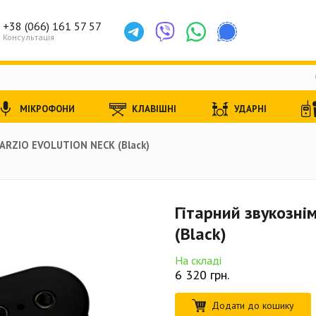
+38 (066) 161 57 57
Консультація
МІКРОФОНИ
КЛАВІШНІ
УДАРНІ
ARZIO EVOLUTION NECK (Black)
Гітарний звукозн
(Black)
На складі
6 320
грн.
Додати до кошику