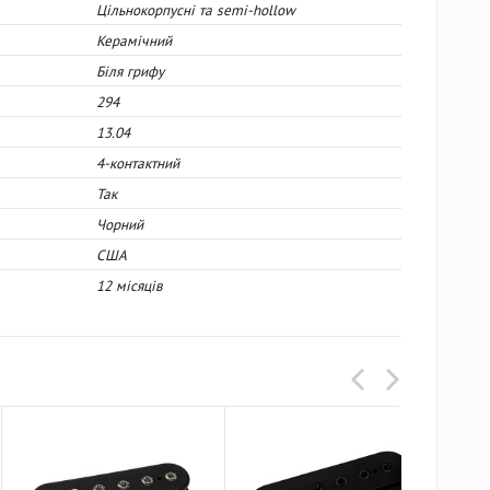
Цільнокорпусні та semi-hollow
Керамічний
Біля грифу
294
13.04
4-контактний
Так
Чорний
США
12 місяців