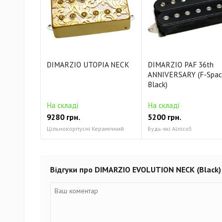
DIMARZIO UTOPIA NECK
DIMARZIO PAF 36th
ANNIVERSARY (F-Spac
Black)
На складі
На складі
9280 грн.
5200 грн.
Цільнокорпусні Керамічний
Будь-які Alnico5
Відгуки про DIMARZIO EVOLUTION NECK (Black)