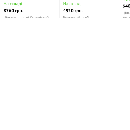
На складі
На складі
640
8760 грн.
4920 грн.
Ціль
Цільнокорпусні Керамічний
Будь-які Alnico5
Кер
Відгуки про DIMARZIO SPLIT P (White)