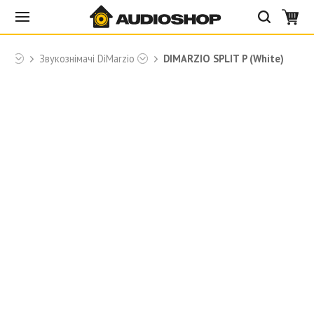
zio
Звукознімачі DiMarzio
DIMARZIO SPLIT P (White)