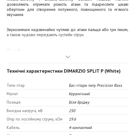
дозволяють отримати різкість атаки та підкреслити цікаві
обертони для створення потужного, повноцінного та м'якого
звучання.
Звукознімачі надзвичайно чутливі до атаки пальця або гри піком,
а також чудово передають сустейн струн.
Тембр:
Технічні характеристики DIMARZIO SPLIT P (White)
Верхні частоти: 5,0
Верхня середина: 6,5
Типи гітар
Бас-гітари типу Precision Bass
Нижня середина: 7,5
Магніт
Керамічний
Низькі частоти: 9,5
Позиція
Біля бріджу
Вихідна напруга, мВ
250
Опір по постійному струму, кОм
19.6
Кабель
4-контактний