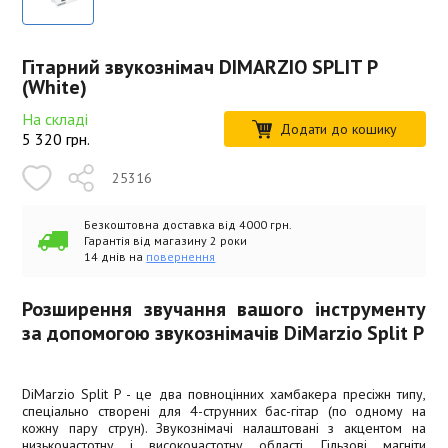
Гітарний звукознімач DIMARZIO SPLIT P
(White)
На складі
Додати до кошику
5 320
грн.
25316
Безкоштовна доставка від 4000 грн.
Гарантія від магазину 2 роки
14 днів на
повернення
Розширення звучання вашого інструменту
за допомогою звукознімачів DiMarzio Split P
DiMarzio Split P - це два повноцінних хамбакера пресіжн типу,
спеціально створені для 4-струнних бас-гітар (по одному на
кожну пару струн). Звукознімачі налаштовані з акцентом на
низькочастотну і високочастотну області. Гільзові магніти