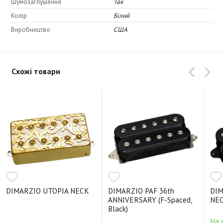
Шумозаглушення
Так
Колір
Білий
Виробництво
США
Схожі товари
DIMARZIO UTOPIA NECK
DIMARZIO PAF 36th
DIM
ANNIVERSARY (F-Spaced,
NEC
Black)
На 