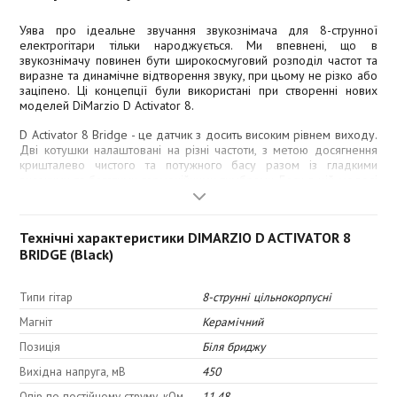
Уява про ідеальне звучання звукознімача для 8-струнної
електрогітари тільки народжується. Ми впевнені, що в
звукознімачу повинен бути широкосмуговий розподіл частот та
виразне та динамічне відтворення звуку, при цьому не різко або
заціпено. Ці концепції були використані при створенні нових
моделей DiMarzio D Activator 8.
D Activator 8 Bridge - це датчик з досить високим рівнем виходу.
Дві котушки налаштовані на різні частоти, з метою досягнення
кришталево чистого та потужного басу разом із гладкими
високими та багатими гармонійними тимбрами. Баси в цій моделі
добре відтворюються та чіткі, як у моделей D Activator™ 6 та 7,
тоді як верхи трохи менш настроєні.
Технічні характеристики DIMARZIO D ACTIVATOR 8
Тембр:
BRIDGE (Black)
Високі: 3.5
Типи гітар
8-струнні цільнокорпусні
Верхня середина: 6.5
Магніт
Керамічний
Нижня середина: 6.0
Позиція
Біля бриджу
Баси: 5.5
Вихідна напруга, мВ
450
Опір по постійному струму, кОм
11.48