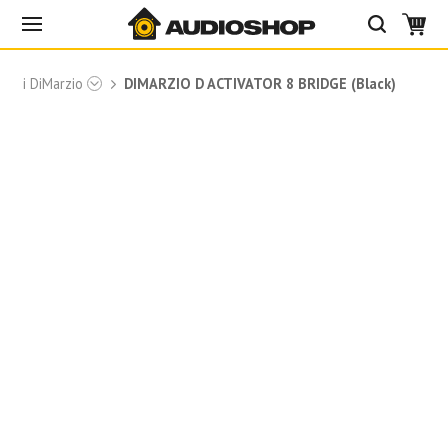
мачі DiMarzio
DIMARZIO D ACTIVATOR 8 BRIDGE (Black)