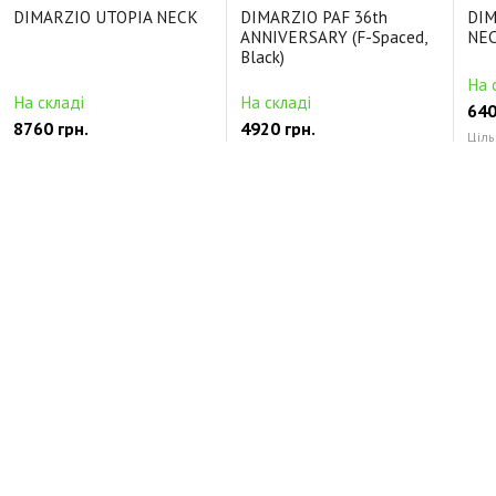
DIMARZIO UTOPIA NECK
DIMARZIO PAF 36th
DIM
ANNIVERSARY (F-Spaced,
NEC
Black)
На 
На складі
На складі
640
8760 грн.
4920 грн.
Ціль
Цільнокорпусні Керамічний
Будь-які Alnico5
Кер
Відгуки про DIMARZIO D ACTIVATOR 8 BRIDGE
(Black)