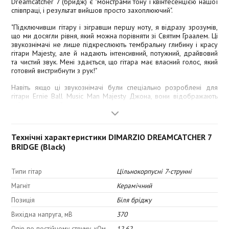
Dreamcatcher 7 (бридж) є "монстрами тону і квінтесенцією нашої
співпраці, і результат вийшов просто захоплюючий".
"Підключивши гітару і зігравши першу ноту, я відразу зрозумів,
що ми досягли рівня, який можна порівняти зі Святим Граалем. Ці
звукознімачі не лише підкреслюють тембральну глибину і красу
гітари Majesty, але й надають інтенсивний, потужний, драйвовий
та чистий звук. Мені здається, що гітара має власний голос, який
готовий вистрибнути з рук!"
Навіть якщо ці звукознімачі були спеціально розроблені для
гітари Ernie Ball Music Man Majesty Джона, вони відображають
той напрям, який хоче розвивати сам музикант у своєму звучанні.
Rainmaker 7 Neck має унікальну комбінацію теплих верхів та
відкритої середини, яка поєднує класичні та сучасні підходи до
звучання.
Технічні характеристики DIMARZIO DREAMCATCHER 7
BRIDGE (Black)
Джон підкреслює: "Ці звукознімачі дійсно надихають, і я з
нетерпінням чекаю моменту, коли вони розкажуть свою історію
на сцені та в студії вночі за ніччю!"
Типи гітар
Цільнокорпусні 7-струнні
Dreamcatcher 7 Bridge - це справжній фахівець у своєму ділі,
Магніт
Керамічний
потужний, але збалансований. Він фокусується на нижній
середині, зберігаючи при цьому теплий та ясний звук. При поділі
Позиція
Біля бріджу
котушок, звук є повним та чітко зосередженим, ідеально
Вихідна напруга, мВ
370
поєднуючись з Rainmaker 7 у середній позиції, що характерно
для Джона Петруччі.
Опір по постійному струму, кОм
12.62