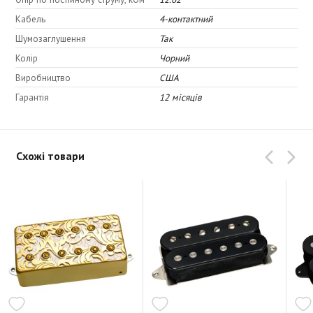
Кабель
4-контактний
Тембр:
Шумозаглушення
Так
Верх: 3,0
Колір
Чорний
Верхня середина: 7,0
Виробництво
США
Низька середина: 7,5
Гарантія
12 місяців
Низ: 6,5
Схожі товари