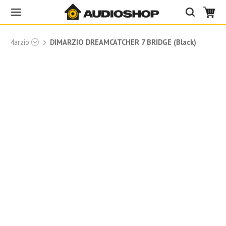
і DiMarzio
DIMARZIO DREAMCATCHER 7 BRIDGE (Black)