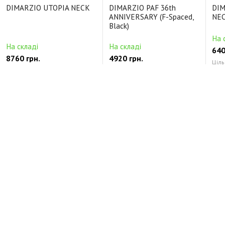
DIMARZIO UTOPIA NECK
DIMARZIO PAF 36th
DIM
ANNIVERSARY (F-Spaced,
NEC
Black)
На 
На складі
На складі
640
8760 грн.
4920 грн.
Ціль
Цільнокорпусні Керамічний
Будь-які Alnico5
Кер
Відгуки про DIMARZIO DREAMCATCHER 7 BRIDGE
(Black)