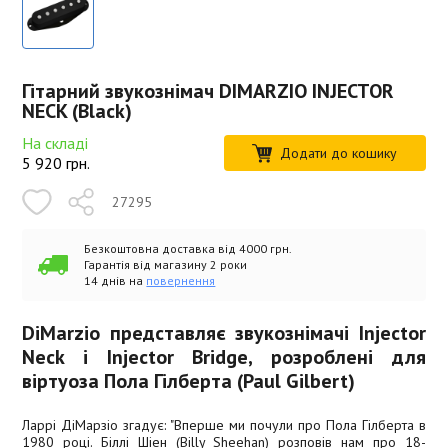
Гітарний звукознімач DIMARZIO INJECTOR
NECK (Black)
На складі
Додати до кошику
5 920
грн.
27295
Безкоштовна доставка від 4000 грн.
Гарантія від магазину 2 роки
14 днів на
повернення
DiMarzio представляє звукознімачі Injector
Neck і Injector Bridge, розроблені для
віртуоза Пола Гілберта (Paul Gilbert)
Ларрі ДіМарзіо згадує: "Вперше ми почули про Пола Гілберта в
1980 році. Біллі Шіен (Billy Sheehan) розповів нам про 18-