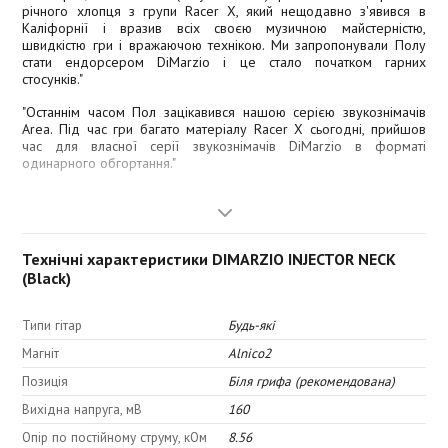
річного хлопця з групи Racer X, який нещодавно з'явився в
Каліфорнії і вразив всіх своєю музичною майстерністю,
швидкістю гри і вражаючою технікою. Ми запропонували Полу
стати ендорсером DiMarzio і це стало початком гарних
стосунків."
"Останнім часом Пол зацікавився нашою серією звукознімачів
Area. Під час гри багато матеріалу Racer X сьогодні, прийшов
час для власної серії звукознімачів DiMarzio в форматі
одинарного обгортання."
Injector Neck. Ця модель має сучасний звук, відмінний від
класичного звучання у серії Area. Звучання тут більш яскраве та
гаряче, ніж в звичайних одинарках, і, звичайно ж, з
шумопоглинанням. За наявності намагніченості, яка на 40%
Технічні характеристики DIMARZIO INJECTOR NECK
менша, ніж у стандартних одинарок, ця модель ідеально
(Black)
відтворює швидкісні хай-гейн соло без шумів та додаткових
"тонкостей" в звучанні, забезпечуючи при цьому повноцінний і
збалансований звук в чистому режимі.
Типи гітар
Будь-які
Магніт
Alnico2
Тембр:
Позиція
Біля грифа (рекомендована)
Верхні частоти: 6,0
Вихідна напруга, мВ
160
Верхня середина: 4,5
Опір по постійному струму, кОм
8.56
Нижня середина: 4,5