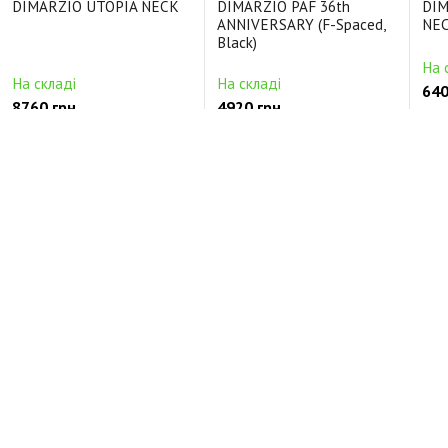
DIMARZIO UTOPIA NECK
DIMARZIO PAF 36th
DIM
ANNIVERSARY (F-Spaced,
NEC
Black)
На 
На складі
На складі
640
8760 грн.
4920 грн.
Ціль
Цільнокорпусні Керамічний
Будь-які Alnico5
Кер
Відгуки про DIMARZIO INJECTOR NECK (Black)