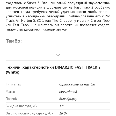
сходством с Super 3. Это наш самый популярный звукосъемник
для мостовой позиции в формате сингла. Fast Track 2 особенно
полезен, когда требуется четкий удар мощности, чтобы загнать
усилитель в насыщенный овердрайв. Комбинирование его с Pro
Track, Air Norton S, BC-1 или The Chopper у моста и Cruiser Neck
или Fast Track 1 в центральном положении позволяет создать
гитару с выдающимся тяжелым звуком.
Тембр:
Верхние частоты: 2,0
Верхняя середина: 9,0
Нижняя середина: 9,5
Технічні характеристики DIMARZIO FAST TRACK 2
Низы: 10
(White)
Типи гітар
Стратокастер та подібні
Магніт
Керамічний
Позиція
Біля бріджу
Вихідна напруга, мВ
321
Опір по постійному струму, кОм
18.07