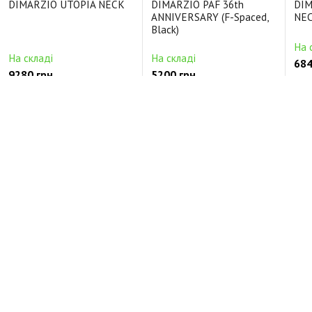
DIMARZIO UTOPIA NECK
DIMARZIO PAF 36th
DIM
ANNIVERSARY (F-Spaced,
NEC
Black)
На 
На складі
На складі
684
9280 грн.
5200 грн.
Ціль
Цільнокорпусні Керамічний
Будь-які Alnico5
Кер
Відгуки про DIMARZIO FAST TRACK 2 (White)