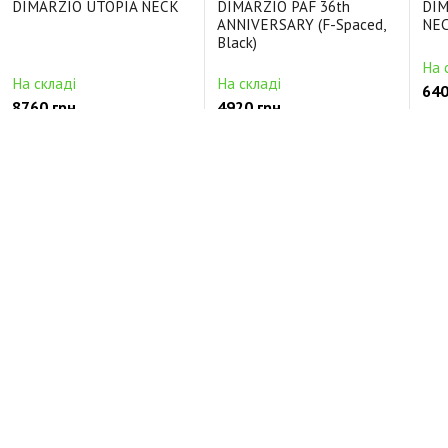
DIMARZIO UTOPIA NECK
DIMARZIO PAF 36th
DIM
ANNIVERSARY (F-Spaced,
NEC
Black)
На 
На складі
На складі
640
8760 грн.
4920 грн.
Ціль
Цільнокорпусні Керамічний
Будь-які Alnico5
Кер
Відгуки про DIMARZIO THE CHOPPER (Cream)