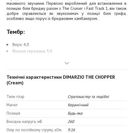
масивного звучання. Первісно вироблений для встановлення в
позицію біля бриджу разом з The Cruiser і Fast Track 1, він також
добре справляється як звукознімач у позиції біля грифа,
особливо якщо поруч із бриджовим хамбакером.
Тембр:
Верх: 4,0
Верхня середина: 5,0
Низка середина: 5,0
Низ: 4,0
Технічні характеристики DIMARZIO THE CHOPPER
(Cream)
Типи гітар
Стратокастер та подібні
Магніт
Керамічний
Позиція
Будь-яка
Вихідна напруга, мВ
260
Опір по постійному струму, кОм
9.16