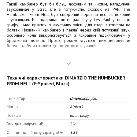
Такий хамбакер був би більш яскравим та чистим, нагадуючи
звукознімач у Strat, але з потужністю, схожою на PAF. The
Humbucker From Hell був створений перш за все як нековий
звукознімач. Він відкриває потенціал звуку Les Paul у позиції
грифу і має практично акустичну якість для гітар із грифом на
болтах. Названий "хамбакер з пекла" через свій потужний звук,
особливо коли використовується з яскравим підсилювачем у
бриджевій позиції. Проте, рекомендується використовувати
беруші та бути готовим до потужного звучання.
Модифікація F-spaced (DP156F) з
збільшеною відстанню між
магнітопроводами.
Технічні характеристики DIMARZIO THE HUMBUCKER
FROM HELL (F-Spaced, Black)
Характеристики звуку:
Типи гітар
Цільнокорпусні
Магніт
Alnico5
Позиція
Біля грифу
Верхня частота: 8,5
Вихідна напруга, мВ
226
Верхня середина: 4,0
Опір по постійному струму, кОм
5.89