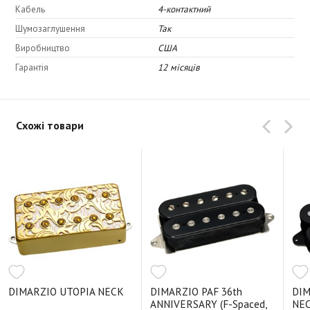
Нижня середина: 3,0
Кабель
4-контактний
Низька частота: 1,5
Шумозаглушення
Так
Виробництво
США
Гарантія
12 місяців
Схожі товари
DIMARZIO UTOPIA NECK
DIMARZIO PAF 36th
DIM
ANNIVERSARY (F-Spaced,
NEC