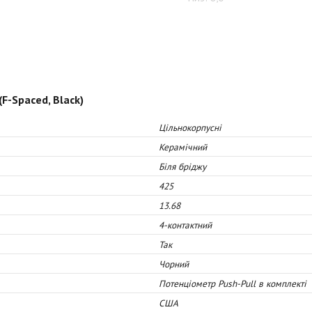
F-Spaced, Black)
Цільнокорпусні
Керамічний
Біля бріджу
425
13.68
4-контактний
Так
Чорний
Потенціометр Push-Pull в комплекті
США