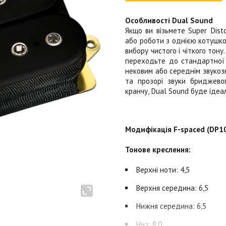
Особливості Dual Sound
Якщо ви візьмете Super Dist
або роботи з однією котушко
вибору чистого і чіткого тон
переходьте до стандартної 
нековим або середнім звукозн
та прозорі звуки бриджево
кранчу, Dual Sound буде ідеа
Модифікація F-spaced (DP10
Тонове креслення:
Верхні ноти: 4,5
Верхня середина: 6,5
Нижня середина: 6,5
Низ: 8,0