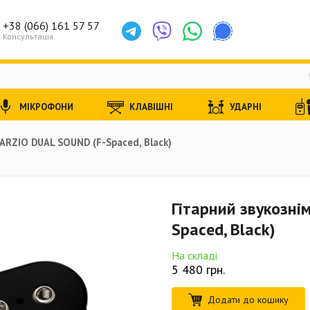
+38 (066) 161 57 57
Консультація
МІКРОФОНИ
КЛАВІШНІ
УДАРНІ
ARZIO DUAL SOUND (F-Spaced, Black)
Гітарний звукозні
Spaced, Black)
На складі
5 480
грн.
Додати до кошику