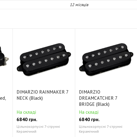
12 місяців
DIMARZIO RAINMAKER 7
DIMARZIO
ed,
NECK (Black)
DREAMCATCHER 7
BRIDGE (Black)
На складі
На складі
6840 грн.
6840 грн.
Цільнокорпусні 7-струнні
Цільнокорпусні 7-струнні
Керамічний
Керамічний