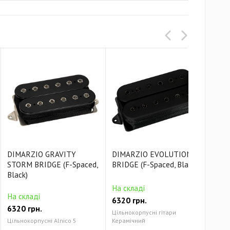
DIMARZIO GRAVITY
DIMARZIO EVOLUTION
DIM
STORM BRIDGE (F-Spaced,
BRIDGE (F-Spaced, Black)
BRI
Black)
На складі
На 
На складі
6320 грн.
632
6320 грн.
Цільнокорпусні гітари
Ціль
Цільнокорпусні Alnico 5
Керамічний
Кера