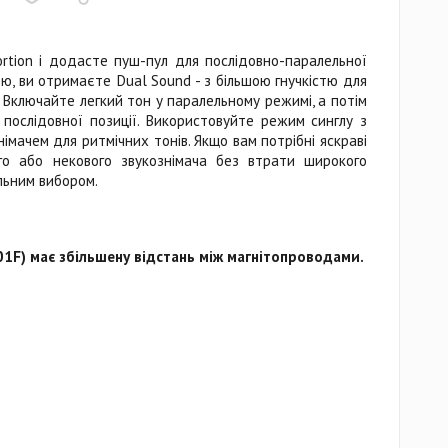
ortion і додасте пуш-пул для послідовно-паралельної
ю, ви отримаєте Dual Sound - з більшою гнучкістю для
у. Включайте легкий тон у паралельному режимі, а потім
послідовної позиції. Використовуйте режим синглу з
імачем для ритмічних тонів. Якщо вам потрібні яскраві
го або некового звукознімача без втрати широкого
льним вибором.
1F) має збільшену відстань між магнітопроводами.