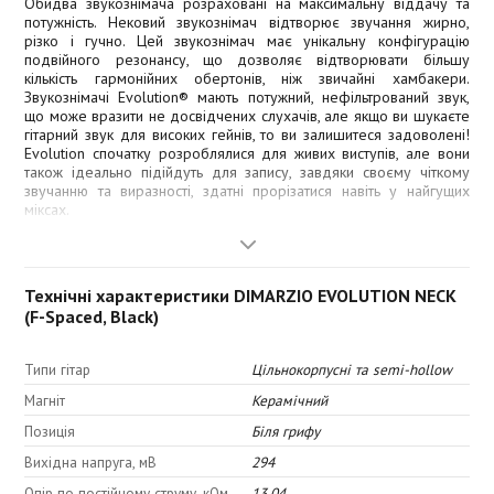
Обидва звукознімача розраховані на максимальну віддачу та
потужність. Нековий звукознімач відтворює звучання жирно,
різко і гучно. Цей звукознімач має унікальну конфігурацію
подвійного резонансу, що дозволяє відтворювати більшу
кількість гармонійних обертонів, ніж звичайні хамбакери.
Звукознімачі Evolution® мають потужний, нефільтрований звук,
що може вразити не досвідчених слухачів, але якщо ви шукаєте
гітарний звук для високих гейнів, то ви залишитеся задоволені!
Evolution спочатку розроблялися для живих виступів, але вони
також ідеально підійдуть для запису, завдяки своєму чіткому
звучанню та виразності, здатні прорізатися навіть у найгущих
міксах.
Модифікація F-spaced (DP158F) із
збільшеною відстанню між
Технічні характеристики DIMARZIO EVOLUTION NECK
(F-Spaced, Black)
магнітопроводами
Типи гітар
Цільнокорпусні та semi-hollow
Тембр:
Магніт
Керамічний
Позиція
Біля грифу
Вихідна напруга, мВ
294
Верх: 5,0
Опір по постійному струму, кОм
13.04