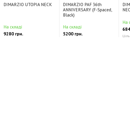
DIMARZIO UTOPIA NECK
DIMARZIO PAF 36th
DIM
ANNIVERSARY (F-Spaced,
NEC
Black)
На 
На складі
На складі
684
9280 грн.
5200 грн.
Ціль
Цільнокорпусні Керамічний
Будь-які Alnico5
Кер
Відгуки про DIMARZIO EVOLUTION NECK (F-
Spaced, Black)