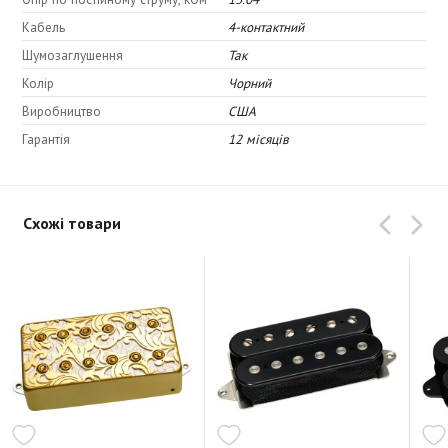
Верхня середина: 6,0
Кабель
4-контактний
Низька середина: 5,5
Шумозаглушення
Так
Низ: 6,5
Колір
Чорний
Виробництво
США
Гарантія
12 місяців
Схожі товари