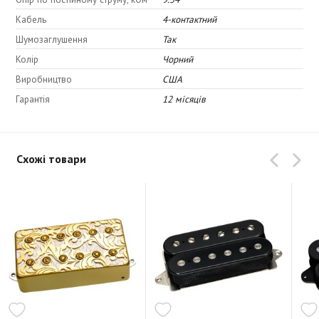
Верх: 3,5
Кабель
4-контактний
Верхня середина: 6,0
Шумозаглушення
Так
Нижня середина: 5,0
Колір
Чорний
Низ: 4,0
Виробництво
США
Гарантія
12 місяців
Схожі товари