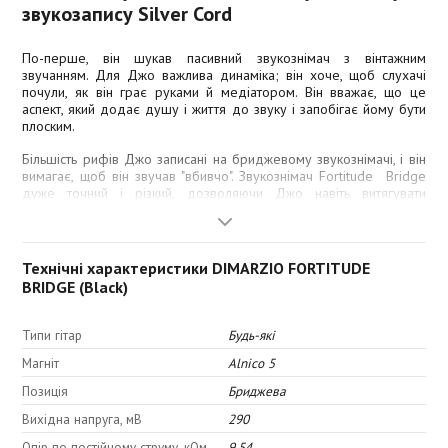
звукозапису Silver Cord
По-перше, він шукав пасивний звукознімач з вінтажним
звучанням. Для Джо важлива динаміка; він хоче, щоб слухачі
почули, як він грає руками й медіатором. Він вважає, що це
аспект, який додає душу і життя до звуку і запобігає йому бути
плоским.
Більшість рифів Джо записані на бриджевому звукознімачі, і він
вимагає, щоб він звучав "вбивчо". Звукознімач Fortitude Bridge
дуже точний і різкий, дозволяючи Джо навіть витягувати
перкусійні звуки. Fortitude Bridge базується на моделі PAF® 36-
го ювілею для бриджа з деякими змінами. Чистота цього
гамбакера з низьким рівнем виходу дозволяє йому працювати з
різним строєм та підсилювачами високої чутливості. Для Джо
Технічні характеристики DIMARZIO FORTITUDE
було важливо, щоб звукознімач мав буст на 1,5 дБ на частоті
BRIDGE (Black)
160 Гц, трохи більше низів і провал в районі 500/600 Гц.
Fortitude Bridge - це вінтажний тон з певним шармом. Саме Джо
Типи гітар
Будь-які
запропонував назвати цю модель Fortitude (Мужність), оскільки
"це просто, це чесно, це виразно і дуже потужно". Модель
Магніт
Alnico 5
доступна як у стандартному, так і у F-Spaced виконанні.
Позиція
Бриджева
Вихідна напруга, мВ
290
Тембр:
Опір по постійному струму, кОм
9.54