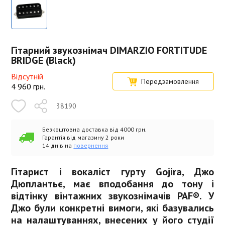
Гітарний звукознімач DIMARZIO FORTITUDE
BRIDGE (Black)
Відсутній
Передзамовлення
4 960
грн.
38190
Безкоштовна доставка від 4000 грн.
Гарантія від магазину 2 роки
14 днів на
повернення
Гітарист і вокаліст гурту Gojira, Джо
Дюплантьє, має вподобання до тону і
відтінку вінтажних звукознімачів PAF®. У
Джо були конкретні вимоги, які базувались
на налаштуваннях, внесених у його студії