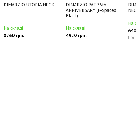
DIMARZIO UTOPIA NECK
DIMARZIO PAF 36th
DIM
ANNIVERSARY (F-Spaced,
NEC
Black)
На 
На складі
На складі
640
8760 грн.
4920 грн.
Ціль
Цільнокорпусні Керамічний
Будь-які Alnico5
Кер
Відгуки про DIMARZIO FORTITUDE BRIDGE
(Black)