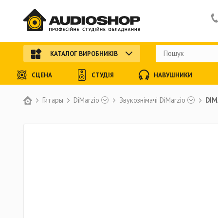
КАТАЛОГ ВИРОБНИКІВ
СЦЕНА
СТУДІЯ
НАВУШНИКИ
Гитары
DiMarzio
Звукознімачі DiMarzio
DIM