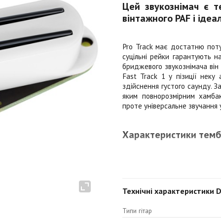
Цей звукознімач є т
вінтажного PAF і ідеа
Pro Track має достатню поту
суцільні рейки гарантують на
бриджевого звукознімача він
Fast Track 1 у пізиції неку
здійснення густого саунду. З
яким повнорозмірним хамба
проте універсальне звучання у
Характеристики темб
Верхні частоти: 3,5
Технічні характеристики 
Верхня середина: 5,0
Нижня середина: 5,5
Типи гітар