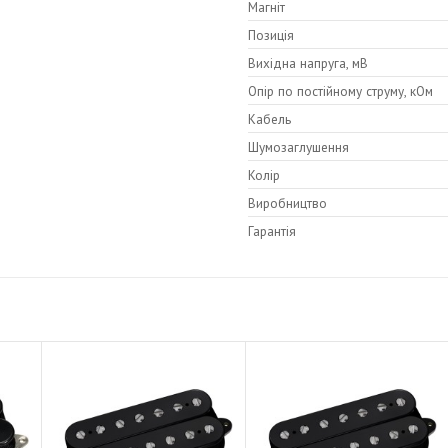
Магніт
Низькі частоти: 3,0
Позиція
Вихідна напруга, мВ
Опір по постійному струму, кОм
Кабель
Шумозаглушення
Колір
Виробництво
Гарантія