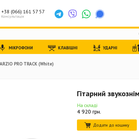
+38 (066) 161 57 57
Консультація
МІКРОФОНИ
КЛАВІШНІ
УДАРНІ
ARZIO PRO TRACK (White)
Гітарний звукозні
На складі
4 920
грн.
Додати до кошику