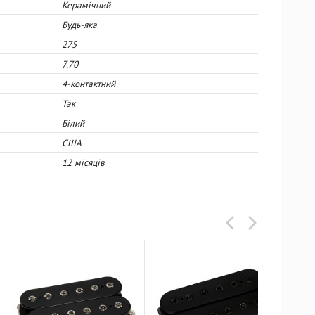
Керамічний
Будь-яка
275
7.70
4-контактний
Так
Білий
США
12 місяців