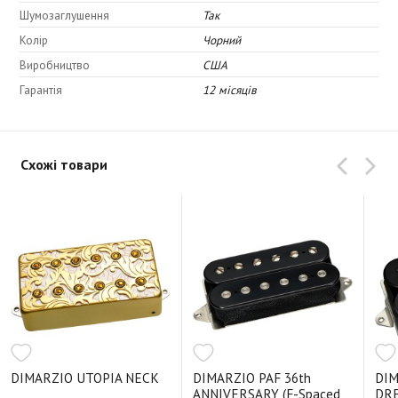
Шумозаглушення
Так
Колір
Чорний
Виробництво
США
Гарантія
12 місяців
Схожі товари
DIMARZIO UTOPIA NECK
DIMARZIO PAF 36th
DI
ANNIVERSARY (F-Spaced,
DR