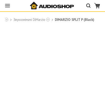
zio
Звукознімачі DiMarzio
DIMARZIO SPLIT P (Black)