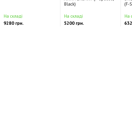
Black)
(F-
На складі
На складі
На 
9280 грн.
5200 грн.
632
Цільнокорпусні Керамічний
Будь-які Alnico5
Ціль
Відгуки про DIMARZIO SPLIT P (Black)