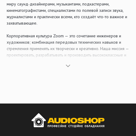
миру саунд-дизайнерами, музыкантами, подкастерами,
кинематографистами, специалистами по полевой записи звука,
журналистами и практически всеми, кто создаёт что-то важное и
захватывающее.
Корпоративная культура Zoom — это сочетание инженеров и
художников; комбинация передовых технических навыков и
стремления применять их творчески и креативно. Наша миссия —
проектировать, разрабатывать и производить высококлассные и
простые в использовании инструменты, которые позволяют
каждому — от любителя до профессионала — свободнее
выражать свои творческие идеи в современном цифровом
мире.
- 42 - лет на рынке
- 130 - стран обслуживания
- 53 - дистрибьютора по всему миру
Портативные рекордеры
Записывайте аудио где угодно вместе с нашей серией