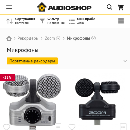
Сортування
Фільтр
Міні-прайс
Рекордеры
Zoom
Микрофоны
Микрофоны
Портативные рекордеры
Аудио-рекордеры (серия MicTrak)
Серия F
-21%
Комплекты для подкастинга
Рекордеры для видео (серия Q)
Цифровые портативные студии
Микрофоны
Педали
Аудио-интерфейсы
Комплектующие и аксессуары
Снято с производства