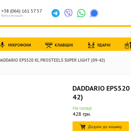
+38 (066) 161 57 57
Консультація
МІКРОФОНИ
КЛАВІШНІ
УДАРНІ
DADDARIO EPS520 XL PROSTEELS SUPER LIGHT (09-42)
DADDARIO EPS520 
42)
На складі
428
грн.
Додати до кошику