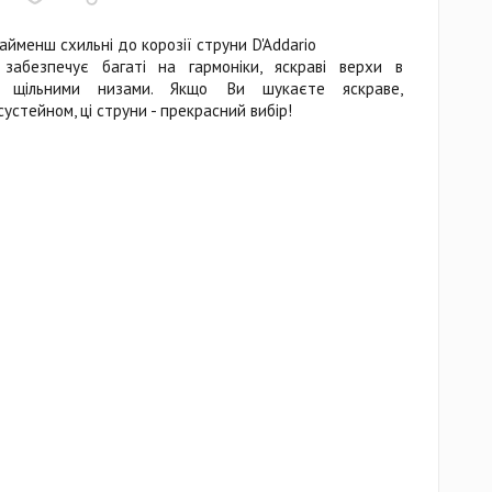
 найменш схильні до корозії струни D'Addario
забезпечує багаті на гармоніки, яскраві верхи в
і щільними низами. Якщо Ви шукаєте яскраве,
устейном, ці струни - прекрасний вибір!