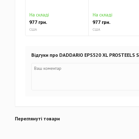
На складі
На складі
977 грн.
977 грн.
США
США
Відгуки про DADDARIO EPS520 XL PROSTEELS S
Переглянуті товари