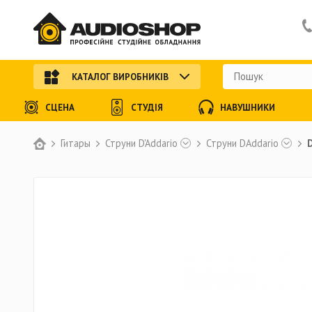
КАТАЛОГ ВИРОБНИКІВ
СЦЕНА
СТУДІЯ
НАВУШНИКИ
Гитары
Струни D'Addario
Струни DAddario