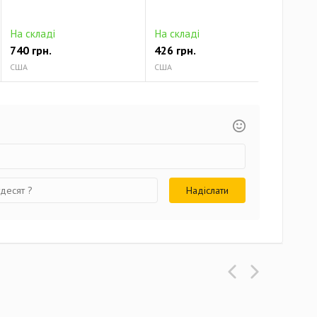
На складі
На складі
На 
740 грн.
426 грн.
513
США
США
США