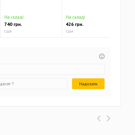
На складі
На складі
На 
740 грн.
426 грн.
513
США
США
США