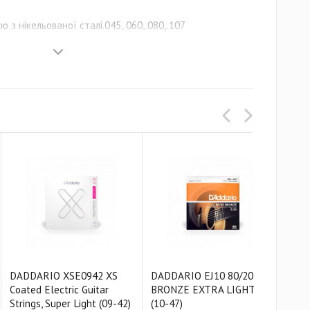
ю з нікельованої сталі.045,.060,.080,.107
DADDARIO XSE0942 XS
DADDARIO EJ10 80/20
DAD
Coated Electric Guitar
BRONZE EXTRA LIGHT
PH
Strings, Super Light (09-42)
(10-47)
EXT