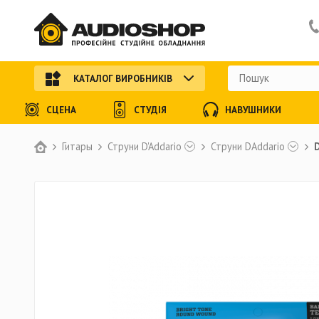
КАТАЛОГ ВИРОБНИКІВ
СЦЕНА
СТУДІЯ
НАВУШНИКИ
Гитары
Струни D'Addario
Струни DAddario