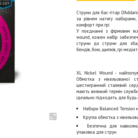
Струни для бас-гітар D'Addar
за рівнем натягу наборами,
комфорт при грі
У поєднанні з фірмовим яск
wound, кожен набір забезпе
струни до струни для збал
бендів, бою, щипків, грі медіат
XL Nickel Wound - найпопуля
Обмотка з нікельованої с
шестигранний сталевий серде
мають великий термін служби
ідеально підходять для будь-
Набори Balanced Tension 
Кругла обмотка з нікельов
Безпечна для навколиш
упаковка для струн