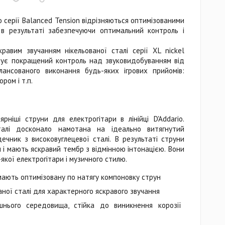
io серії Balanced Tension відрізняються оптимізованими
 в результаті забезпечуючи оптимальний контроль і
равим звучанням нікельованої сталі серії XL nickel
чує покращений контроль над звуковидобуванням від
ансованого виконання будь-яких ігрових прийомів:
ором і т.п.
рніші струни для електрогітари в лінійці D'Addario.
талі досконало намотана на ідеально витягнутий
чник з високовуглецевої сталі. В результаті струни
 і мають яскравий тембр з відмінною інтонацією. Вони
якої електрогітари і музичного стилю.
мають оптимізовану по натягу компоновку струн
аної сталі для характерного яскравого звучання
нього середовища, стійка до виникнення корозії