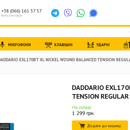
+38 (066) 161 57 57
Консультація
МІКРОФОНИ
КЛАВІШНІ
УДАРНІ
DADDARIO EXL170BT XL NICKEL WOUND BALANCED TENSION REGULA
DADDARIO EXL170
TENSION REGULAR 
На складі
1 299
грн.
Додати до кошику