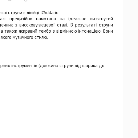
ші струни в лінійці D'Addario
алі прецизійно намотана на ідеально витягнутий
чник з високовуглецевої сталі. В результаті струни
 а також яскравий тембр з відмінною інтонацією. Вони
якого музичного стилю.
рних інструментів (довжина струни від шарика до