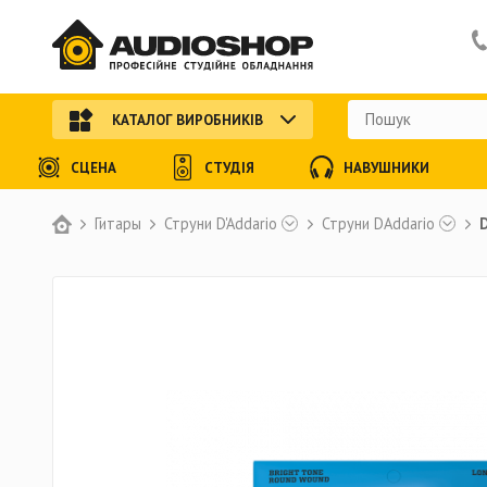
КАТАЛОГ ВИРОБНИКІВ
СЦЕНА
СТУДІЯ
НАВУШНИКИ
Гитары
Струни D'Addario
Струни DAddario