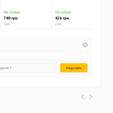
На складі
На складі
На 
740 грн.
426 грн.
513
США
США
США