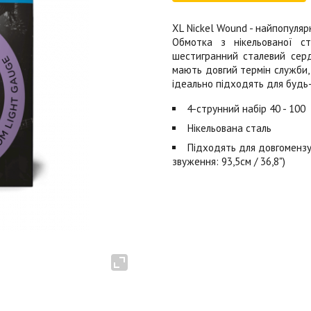
XL Nickel Wound - найпопулярні
Обмотка з нікельованої ст
шестигранний сталевий серде
мають довгий термін служби,
ідеально підходять для будь-
4-струнний набір 40 - 100
Нікельована сталь
Підходять для довгомензу
звуження: 93,5см / 36,8")