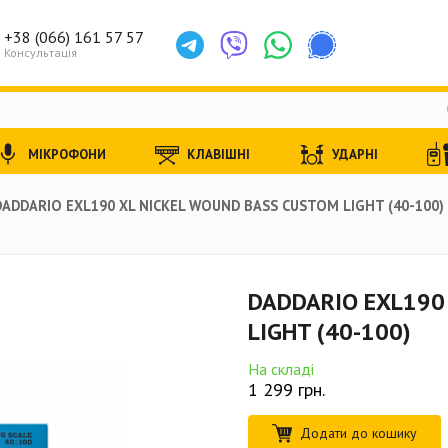
+38 (066) 161 57 57
Консультація
МІКРОФОНИ
КЛАВІШНІ
УДАРНІ
DADDARIO EXL190 XL NICKEL WOUND BASS CUSTOM LIGHT (40-100)
DADDARIO EXL190
LIGHT (40-100)
На складі
1 299
грн.
Додати до кошику