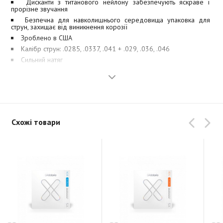
Дисканти з титанового нейлону забезпечують яскраве і
прорізне звучання
Безпечна для навколишнього середовища упаковка для
струн, захищає від виникнення корозії
Зроблено в США
Калібр струн: .0285, .0337, .041 + .029, .036, .046
Сильний натяг
Схожі товари