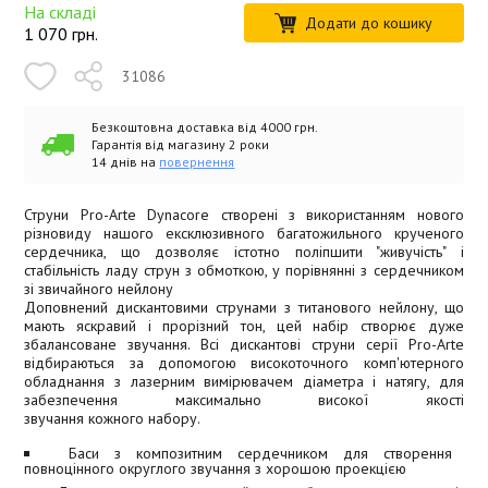
На складі
Додати до кошику
1 070
грн.
31086
Безкоштовна доставка від 4000 грн.
Гарантія від магазину 2 роки
14 днів на
повернення
Струни Pro-Arte Dynacore створені з використанням нового
різновиду нашого ексклюзивного багатожильного крученого
сердечника, що дозволяє істотно поліпшити "живучість" і
стабільність ладу струн з обмоткою, у порівнянні з сердечником
зі звичайного нейлону
Доповнений дискантовими струнами з титанового нейлону, що
мають яскравий і прорізний тон, цей набір створює дуже
збалансоване звучання. Всі дискантові струни серії Pro-Arte
відбираються за допомогою високоточного комп'ютерного
обладнання з лазерним вимірювачем діаметра і натягу, для
забезпечення максимально високої якості
звучання кожного набору.
Баси з композитним сердечником для створення
повноцінного округлого звучання з хорошою проекцією