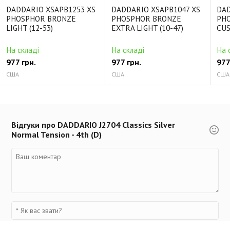
DADDARIO XSAPB1253 XS
DADDARIO XSAPB1047 XS
DAD
PHOSPHOR BRONZE
PHOSPHOR BRONZE
PH
LIGHT (12-53)
EXTRA LIGHT (10-47)
CUS
На складі
На складі
На 
977 грн.
977 грн.
977
США
США
США
Відгуки про DADDARIO J2704 Classics Silver
Normal Tension - 4th (D)