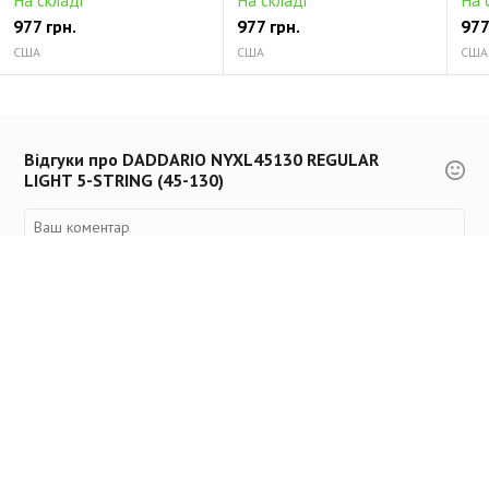
На складі
На складі
На 
977 грн.
977 грн.
977
США
США
США
Відгуки про DADDARIO NYXL45130 REGULAR
LIGHT 5-STRING (45-130)