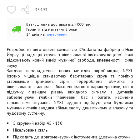
33493
Безкоштовна доставка від 4000 грн.
Гарантія від магазину 2 роки
14 днів на
повернення
Розроблені і виготовлені компанією D'Addario на фабриці в Нью
Йорку ці надміцні струни з нікельованої високовуглецевої сталі
відкривають новий вимір музичної свободи, впевненості і сили
звуку
Завдяки впровадженню нових методик виробництва, NYXL
істотно міцніше стандартних бас-гітарних струн та помітно
стабільніше тримають стрій. Перероблена обмотка з
нікельованої сталі має збільшені магнітні характеристики, що в
підсумку підвищує рівень вихідного сигналу з датчиків
забезпечуючи глибий "панчевий" бас і багате, насичене
гармоніками звучання. NYXL чудово підійдуть для будь-яких
музичних стилів завдяки збільшеному динамічному діапазону та
чудовому сустейну.
5 струнний набір 45 - 130
Нікельована сталь
Підходить до довгомензурних інструментів (довжина струни