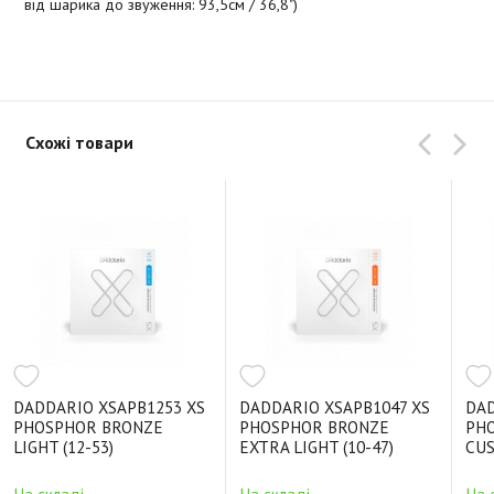
від шарика до звуження: 93,5см / 36,8")
Схожі товари
DADDARIO XSAPB1253 XS
DADDARIO XSAPB1047 XS
DAD
PHOSPHOR BRONZE
PHOSPHOR BRONZE
PH
LIGHT (12-53)
EXTRA LIGHT (10-47)
CUS