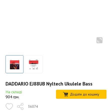
DADDARIO EJ88UB Nyltech Ukulele Bass
На складі
Додати до кошику
904
грн.
36074