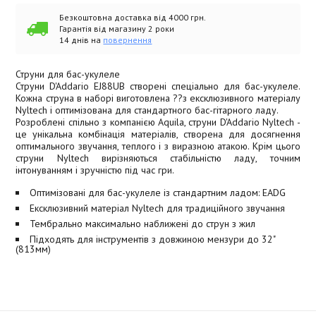
Безкоштовна доставка від 4000 грн.
Гарантія від магазину 2 роки
14 днів на
повернення
Струни для бас-укулеле
Струни D'Addario EJ88UB створені спеціально для бас-укулеле.
Кожна струна в наборі виготовлена ??з ексклюзивного матеріалу
Nyltech і оптимізована для стандартного бас-гітарного ладу.
Розроблені спільно з компанією Aquila, струни D'Addario Nyltech -
це унікальна комбінація матеріалів, створена для досягнення
оптимального звучання, теплого і з виразною атакою. Крім цього
струни Nyltech вирізняються стабільністю ладу, точним
інтонуванням і зручністю під час гри.
Оптимізовані для бас-укулеле із стандартним ладом: EADG
Ексклюзивний матеріал Nyltech для традиційного звучання
Тембрально максимально наближені до струн з жил
Підходять для інструментів з довжиною мензури до 32"
(813мм)