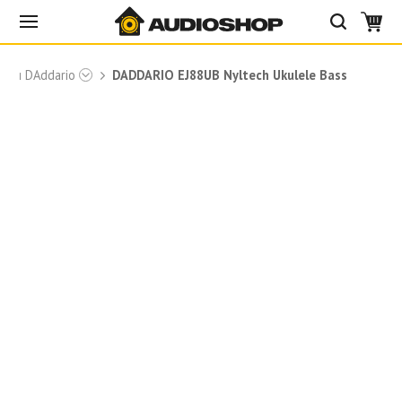
руни DAddario
DADDARIO EJ88UB Nyltech Ukulele Bass