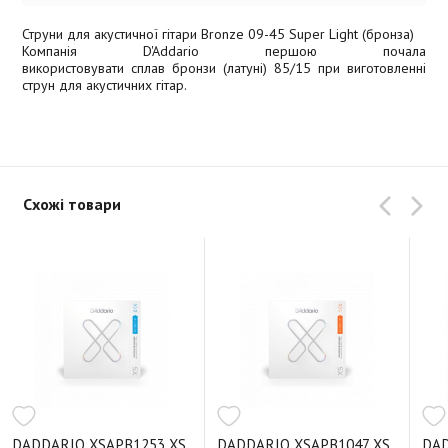
Струни для акустичної гітари Bronze 09-45 Super Light (бронза)
Компанія D'Addario першою почала
використовувати сплав бронзи (латуні) 85/15 при виготовленні
струн для акустичних гітар.
Схожі товари
DADDARIO XSAPB1253 XS
DADDARIO XSAPB1047 XS
DAD