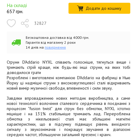
На складі
Додати до кошику
657
грн.
32827
Безкоштовна доставка від 4000 грн.
Гарантія від магазину 2 роки
14 днів на
повернення
Струни D'Addario NYXL співають голосніше, тягнуться вище і
тримають стрій краще, ніж будь-які інші струни, на яких тобі
доводилося грати
Розроблені і виготовлені компанією D'Addario на фабриці в Нью
Йорку ці надміцні струни з високовуглецевої сталі відкривають
новий вимір музичної свободи, впевненості і сили звуку.
Завдяки впровадженню нових методик виробництва, а саме
нової технології волочіння сталевого сердечника в поєднанні з
процесом "fusion twist" для струн без обмотки, NYXL істотно
міцніше і на 131% стабільніше тримають лад. Перероблена
обмотка з нікельованої сталі має збільшені магнітні
характеристики, що в підсумку підвищує рівень вихідного
сигналу з звукознімачів і покращує звучання в діапазоні
середніх частот, збільшуючи загальний презенс і кранч.