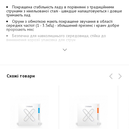
Покращена стабільність ладу в порівнянні з традиційними
струнами з нікельованої сталі - швидше налаштовуються і довше
тримають лад
Струни з обмоткою мають покращене звучання в області
середніх частот (1 - 3.5кГц) - збільшений презенс і кранч добре
прорізають мікс
Безпечна для навколишнього середовища, стійка до
виникнення корозії упаковка для струн
Схожі товари