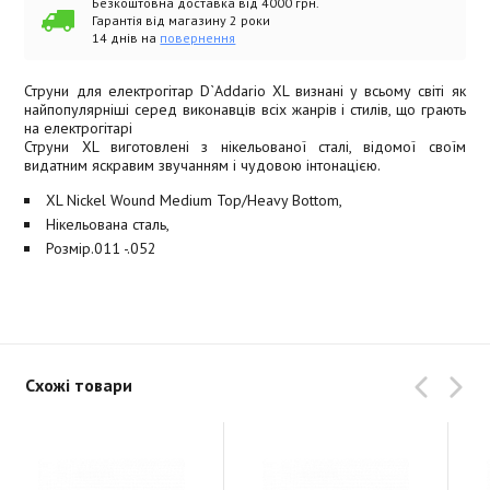
Безкоштовна доставка від 4000 грн.
Гарантія від магазину 2 роки
14 днів на
повернення
Струни для електрогітар D`Addario XL визнані у всьому світі як
найпопулярніші серед виконавців всіх жанрів і стилів, що грають
на електрогітарі
Струни XL виготовлені з нікельованої сталі, відомої своїм
видатним яскравим звучанням і чудовою інтонацією.
XL Nickel Wound Medium Top/Heavy Bottom,
Нікельована сталь,
Розмір.011 -.052
Схожі товари