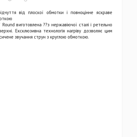
ідчуття від плоскої обмотки і повноцінне яскраве
моткою
f Round виготовлена ??з нержавіючої сталі і ретельно
ерхні. Ексклюзивна технологія нагріву дозволяє цим
сичене звучання струн з круглою обмоткою.