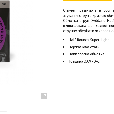
Струни поєднують в собі в
звучання струн з круглою об
Обмотка струн D'Addario Hal
відшліфована до гладкої пов
струнам зберігати яскраве на
Half Rounds Super Light
Нержавіюча сталь
Напівплоска обмотка
Товщина .009 -.042