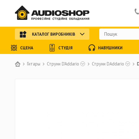
КАТАЛОГ ВИРОБНИКІВ
СЦЕНА
СТУДІЯ
НАВУШНИКИ
Гитары
Струни D'Addario
Струни DAddario