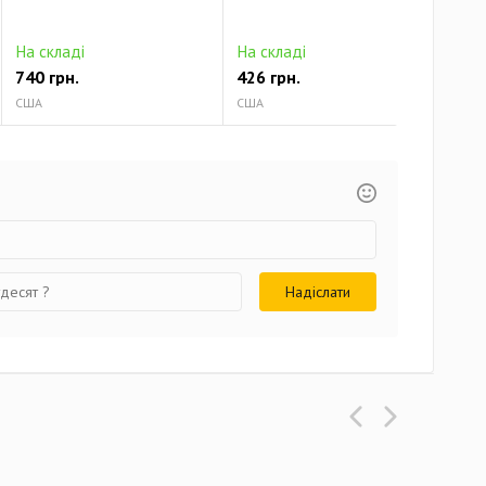
На складі
На складі
На 
740 грн.
426 грн.
513
США
США
США