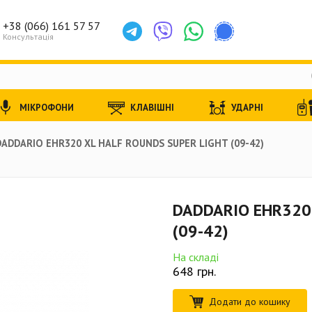
+38 (066) 161 57 57
Консультація
МІКРОФОНИ
КЛАВІШНІ
УДАРНІ
DADDARIO EHR320 XL HALF ROUNDS SUPER LIGHT (09-42)
DADDARIO EHR320 
(09-42)
На складі
648
грн.
Додати до кошику